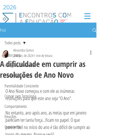
2026
Post
Todos posts
Alexandra Gomes
Todos posts
2 de jan. de 2024
1 min de leitura
A dificuldade em cumprir as
Inteligência Emocional
resoluções de Ano Novo
Concentração e Foco
Parentalidade Consciente
O Ano Novo começou e com ele as inúmeras 
Crescer com Tecnologia
resoluções para que este ano seja “O Ano”. 
Comportamento
No entanto, ano após ano, as metas que em janeiro 
Emoções
pareciam ter tanta força…ficam no papel. O que 
Crescimento
parece fácil no início do ano é tão difícil de cumprir ao 
longo do mesmo. Porque será?