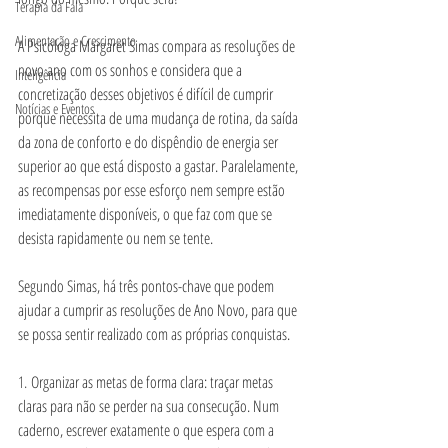
Terapia da Fala
Alimentação e Crescimento
A Psicóloga Margaret Simas compara as resoluções de 
novo ano com os sonhos e considera que a 
Inteligência
concretização desses objetivos é difícil de cumprir 
Notícias e Eventos
porque necessita de uma mudança de rotina, da saída 
da zona de conforto e do dispêndio de energia ser 
superior ao que está disposto a gastar. Paralelamente, 
as recompensas por esse esforço nem sempre estão 
imediatamente disponíveis, o que faz com que se 
desista rapidamente ou nem se tente.
Segundo Simas, há três pontos-chave que podem 
ajudar a cumprir as resoluções de Ano Novo, para que 
se possa sentir realizado com as próprias conquistas.
1. 
Organizar as metas de forma clara: traçar metas 
claras para não se perder na sua consecução. Num 
caderno, escrever exatamente o que espera com a 