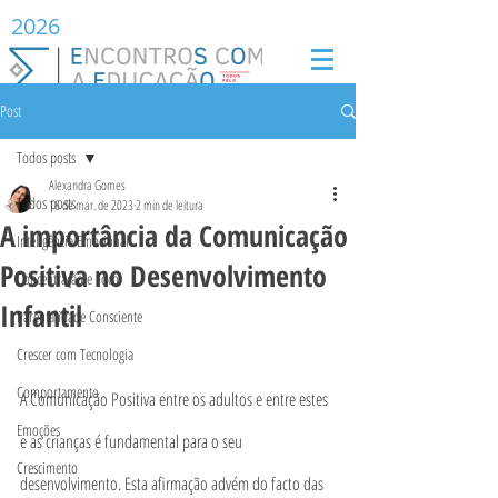
2026
Post
Todos posts
Alexandra Gomes
Todos posts
16 de mar. de 2023
2 min de leitura
A importância da Comunicação
Inteligência Emocional
Positiva no Desenvolvimento
Concentração e Foco
Infantil
Parentalidade Consciente
Crescer com Tecnologia
Comportamento
A Comunicação Positiva entre os adultos e entre estes 
Emoções
e as crianças é fundamental para o seu 
Crescimento
desenvolvimento. Esta afirmação advém do facto das 