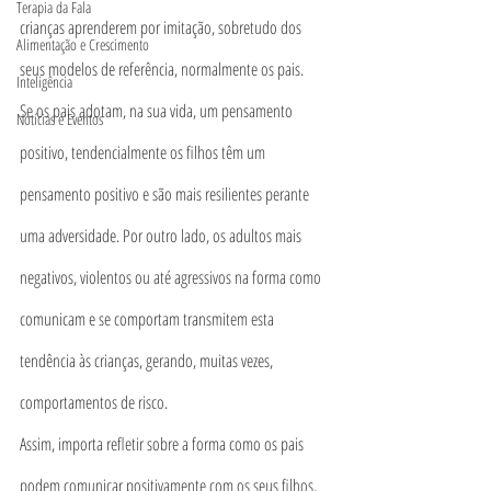
Terapia da Fala
crianças aprenderem por imitação, sobretudo dos 
Alimentação e Crescimento
seus modelos de referência, normalmente os pais.
Inteligência
Se os pais adotam, na sua vida, um pensamento 
Notícias e Eventos
positivo, tendencialmente os filhos têm um 
pensamento positivo e são mais resilientes perante 
uma adversidade. Por outro lado, os adultos mais 
negativos, violentos ou até agressivos na forma como 
comunicam e se comportam transmitem esta 
tendência às crianças, gerando, muitas vezes, 
comportamentos de risco.
Assim, importa refletir sobre a forma como os pais 
podem comunicar positivamente com os seus filhos, 