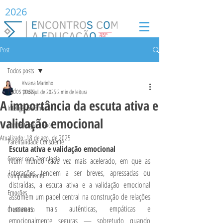
2026
Post
Todos posts
Viviana Marinho
Todos posts
11 de jul. de 2025
2 min de leitura
A importância da escuta ativa e
Inteligência Emocional
validação emocional
Concentração e Foco
Atualizado:
18 de ago. de 2025
Parentalidade Consciente
Escuta ativa e validação emocional
Crescer com Tecnologia
Num mundo cada vez mais acelerado, em que as 
interações tendem a ser breves, apressadas ou 
Comportamento
distraídas, a escuta ativa e a validação emocional 
Emoções
assumem um papel central na construção de relações 
humanas mais autênticas, empáticas e 
Crescimento
emocionalmente seguras — sobretudo quando 