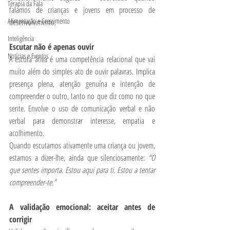
Terapia da Fala
falamos de crianças e jovens em processo de 
Alimentação e Crescimento
desenvolvimento.
Inteligência
Escutar não é apenas ouvir
Notícias e Eventos
A escuta ativa é uma competência relacional que vai 
muito além do simples ato de ouvir palavras. Implica 
presença plena, atenção genuína e intenção de 
compreender o outro, tanto no que diz como no que 
sente. Envolve o uso de comunicação verbal e não 
verbal para demonstrar interesse, empatia e 
acolhimento.
Quando escutamos ativamente uma criança ou jovem, 
estamos a dizer-lhe, ainda que silenciosamente: 
“O 
que sentes importa. Estou aqui para ti. Estou a tentar 
compreender-te.”
A validação emocional: aceitar antes de 
corrigir