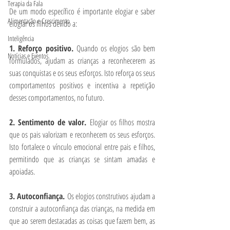
Terapia da Fala
De um modo específico é importante elogiar e saber 
Alimentação e Crescimento
elogiar os filhos devido a:
Inteligência
1. Reforço positivo. 
Quando os elogios são bem 
Notícias e Eventos
formulados, ajudam as crianças a reconhecerem as 
suas conquistas e os seus esforços. Isto reforça os seus 
comportamentos positivos e incentiva a repetição 
desses comportamentos, no futuro.
2. Sentimento de valor. 
Elogiar os filhos mostra 
que os pais valorizam e reconhecem os seus esforços. 
Isto fortalece o vínculo emocional entre pais e filhos, 
permitindo que as crianças se sintam amadas e 
apoiadas.
3. Autoconfiança. 
Os elogios construtivos ajudam a 
construir a autoconfiança das crianças, na medida em 
que ao serem destacadas as coisas que fazem bem, as 