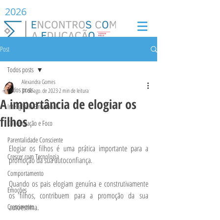
2026
Post
Todos posts
Alexandra Gomes
Todos posts
31 de ago. de 2023
2 min de leitura
A importância de elogiar os
Inteligência Emocional
filhos
Concentração e Foco
Parentalidade Consciente
Elogiar os filhos é uma prática importante para a 
Crescer com Tecnologia
promoção da sua autoconfiança.
Comportamento
Quando os pais elogiam genuína e construtivamente 
Emoções
os filhos, contribuem para a promoção da sua 
Crescimento
autoestima.