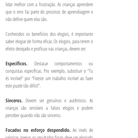
lidar melhor com a frustração. As crianças aprendem 
que o erro faz parte do processo de aprendizagem e 
não define quem elas são.
Conhecidos os benefícios dos elogios, é importante 
saber elogiar de forma eficaz. Os elogios, para terem o 
efeito desejado e profícuo nas crianças, devem ser:
Específicos. 
Destacar comportamentos ou 
conquistas específicas. Pro exemplo, substituir o “Tu 
és incrível” por “Fizeste um trabalho incrível ao fazer 
este puzzle tão difícil”.
Sinceros. 
Devem ser genuínos e autênticos. As 
crianças são sensíveis a falsos elogios e podem 
perceber quando não são sinceros.
Focados no esforço despendido. 
Ao invés de 
valorizar apenas os resultados finais deve ser elogiado 