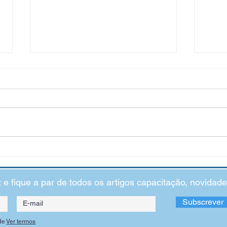
Como ajudar crianças que dizem
Motiv
“não gosto de estudar”
Extrí
t e fique a par de todos os artigos capacitação, novida
Subscrever
de
Ver termos