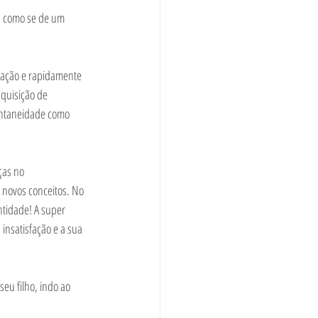
 É como se de um 
mação e rapidamente 
quisição de 
ontaneidade como 
ças no 
 novos conceitos. No 
ntidade! A super 
insatisfação e a sua 
eu filho, indo ao 