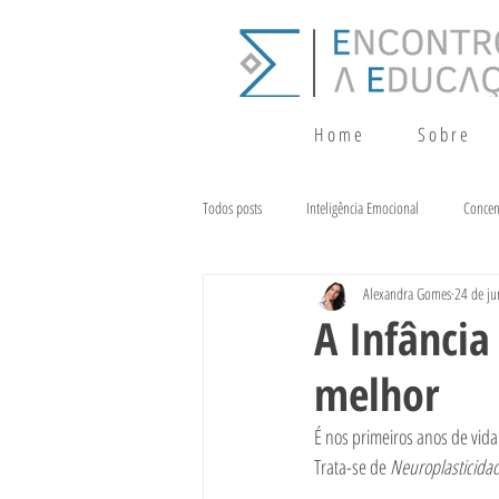
H o m e
S o b r e
Todos posts
Inteligência Emocional
Concen
Alexandra Gomes
24 de ju
Crescimento
Terapia da Fala
Alim
A Infância
melhor
É nos primeiros anos de vida
Trata-se de 
Neuroplasticida