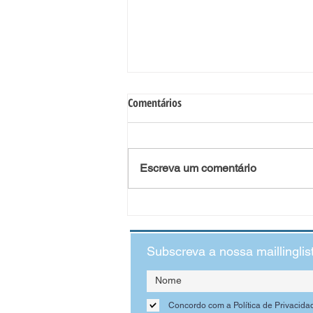
Comentários
Escreva um comentário
Mentalidade de crescimento na
infância: o superpoder de
aprender
Subscreva a nossa maillinglis
Concordo com a Política de Privacida