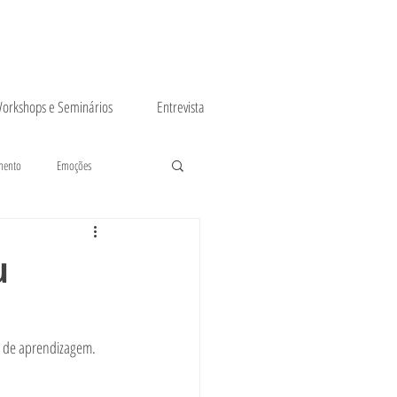
orkshops e Seminários
Entrevista
mento
Emoções
u
e de aprendizagem.  