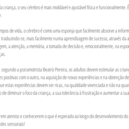
a criança, o seu cérebro é mais moldável e ajustável física e funcionalmente.
. 
tempos de vida, o cérebro é como uma esponja que facilmente absorve a infor
as, traduzindo-se, mais facilmente numa aprendizagem de sucesso, através da a
gem, a atenção, a memória, a tomada de decisão e, emocionalmente, na esp
ças. 
, segundo a psicomotrista Beatriz Pereira, os adultos devem estimular as crian
s positivas com o outro, na aquisição de novas experiências e na obtenção de
que estas experiências devem ser ricas, na qualidade vivenciada e não na qua
 de diminuir o foco da criança, a sua tolerância à frustração e aumentar a sua 
arem atentos e conhecerem o que é esperado ao longo do desenvolvimento do s
des sensoriais! 