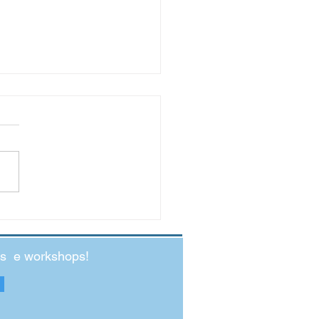
ação Intrínseca vs.
nseca: Qual Funciona Melhor?
des e workshops!