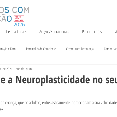
2026
T e m á t i c a s
Artigos/Educacionais
P a r c e i r o s
W
tração e Foco
Parentalidade Consciente
Crescer com Tecnologia
Comporta
n. de 2021
1 min de leitura
entação e Crescimento
Inteligência
Notícias e Eventos
 e a Neuroplasticidade no se
 da criança, que os adultos, entusiasticamente, percecionam a sua velocidad
de
! 