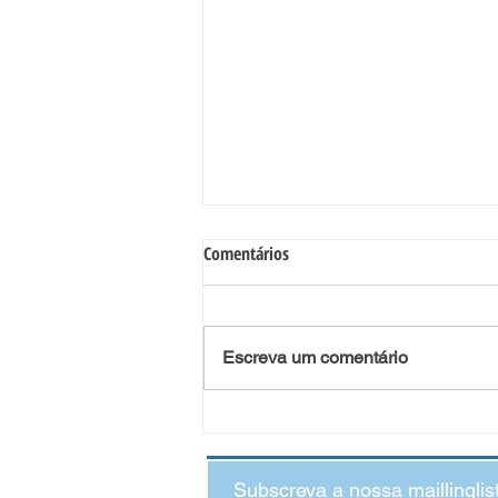
Comentários
Escreva um comentário
O Impacto da Violência Doméstica
no Desenvolvimento Infantil:
quando as crianças veem o que
Subscreva a nossa maillinglis