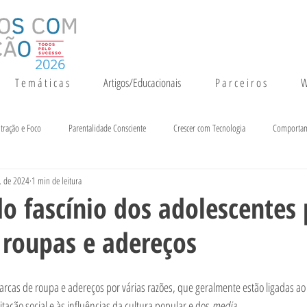
2026
T e m á t i c a s
Artigos/Educacionais
P a r c e i r o s
W
tração e Foco
Parentalidade Consciente
Crescer com Tecnologia
Comporta
. de 2024
1 min de leitura
entação e Crescimento
Inteligência
Notícias e Eventos
o fascínio dos adolescentes 
 roupas e adereços
arcas de roupa e adereços por várias razões, que geralmente estão ligadas a
tação social e às influências da cultura popular e dos 
media
.