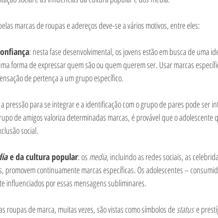
pelas marcas de roupas e adereços deve-se a vários motivos, entre eles:
confiança
: nesta fase desenvolvimental, os jovens estão em busca de uma ide
uma forma de expressar quem são ou quem querem ser. Usar marcas específi
sensação de pertença a um grupo específico.
: a pressão para se integrar e a identificação com o grupo de pares pode ser i
rupo de amigos valoriza determinadas marcas, é provável que o adolescente q
clusão social.
ia
 e da cultura popular
: os 
media
, incluindo as redes sociais, as celebrid
ais, promovem continuamente marcas específicas. Os adolescentes – consumid
nte influenciados por essas mensagens subliminares.
 as roupas de marca, muitas vezes, são vistas como símbolos de 
status
 e prestí