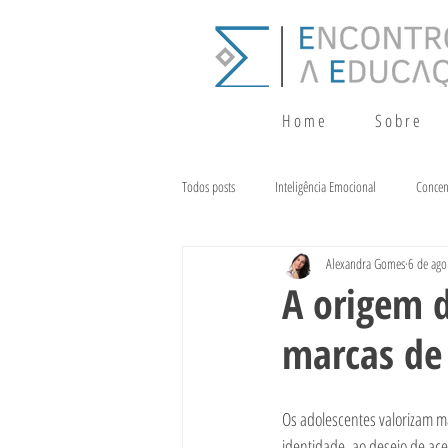
H o m e
S o b r e
Todos posts
Inteligência Emocional
Concen
Alexandra Gomes
6 de ago
Crescimento
Terapia da Fala
Alim
A origem d
marcas de
Os adolescentes valorizam m
identidade, ao desejo de acei