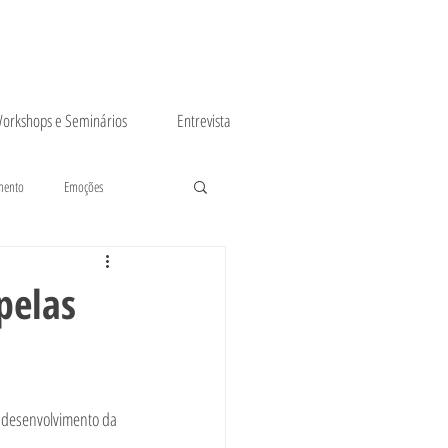
orkshops e Seminários
Entrevista
mento
Emoções
pelas
o desenvolvimento da 