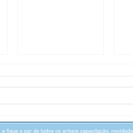
“Eu não sou inteligente": o
Impac
impacto das crenças limitadoras
Ansi
t e fique a par de todos os artigos capacitação, novida