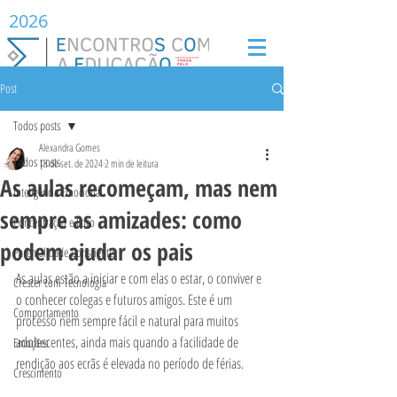
2026
Post
Todos posts
Alexandra Gomes
Todos posts
13 de set. de 2024
2 min de leitura
As aulas recomeçam, mas nem
Inteligência Emocional
sempre as amizades: como
Concentração e Foco
podem ajudar os pais
Parentalidade Consciente
As aulas estão a iniciar e com elas o estar, o conviver e 
Crescer com Tecnologia
o conhecer colegas e futuros amigos. Este é um 
Comportamento
processo nem sempre fácil e natural para muitos 
adolescentes, ainda mais quando a facilidade de 
Emoções
rendição aos ecrãs é elevada no período de férias.
Crescimento