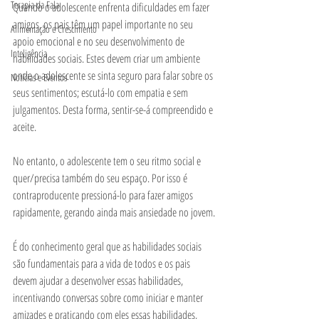
Terapia da Fala
Quando o adolescente enfrenta dificuldades em fazer 
amigos, os pais têm um papel importante no seu 
Alimentação e Crescimento
apoio emocional e no seu desenvolvimento de 
Inteligência
habilidades sociais. Estes devem criar um ambiente 
onde o adolescente se sinta seguro para falar sobre os 
Notícias e Eventos
seus sentimentos; escutá-lo com empatia e sem 
julgamentos. Desta forma, sentir-se-á compreendido e 
aceite.
No entanto, o adolescente tem o seu ritmo social e 
quer/precisa também do seu espaço. Por isso é 
contraproducente pressioná-lo para fazer amigos 
rapidamente, gerando ainda mais ansiedade no jovem.
É do conhecimento geral que as habilidades sociais 
são fundamentais para a vida de todos e os pais 
devem ajudar a desenvolver essas habilidades, 
incentivando conversas sobre como iniciar e manter 
amizades e praticando com eles essas habilidades, 