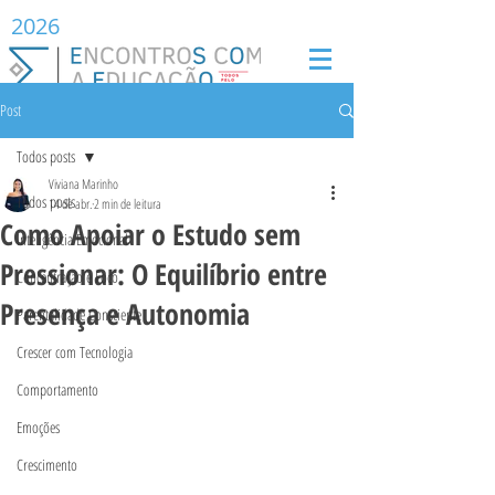
2026
Post
Todos posts
Viviana Marinho
Todos posts
14 de abr.
2 min de leitura
Como Apoiar o Estudo sem
Inteligência Emocional
Pressionar: O Equilíbrio entre
Concentração e Foco
Presença e Autonomia
Parentalidade Consciente
Crescer com Tecnologia
Comportamento
Emoções
Crescimento