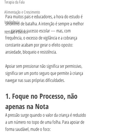
Terapia da Fala
Alimentação e Crescimento
Para muitos pais e educadores, a hora do estudo é 
Inteligência
sinónimo de batalha. A intenção é sempre a melhor 
— garantir o sucesso escolar — mas, com 
Notícias e Eventos
frequência, o excesso de vigilância e a cobrança 
constante acabam por gerar o efeito oposto: 
ansiedade, bloqueio e resistência.
Apoiar sem pressionar não significa ser permissivo, 
significa ser um porto seguro que permite à criança 
navegar nas suas próprias dificuldades.
1. Foque no Processo, não 
apenas na Nota
A pressão surge quando o valor da criança é reduzido 
a um número no topo de uma folha. Para apoiar de 
forma saudável, mude o foco: