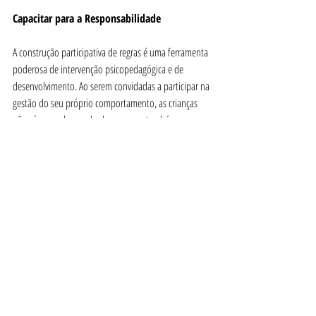
Capacitar para a Responsabilidade
A construção participativa de regras é uma ferramenta 
poderosa de intervenção psicopedagógica e de 
desenvolvimento. Ao serem convidadas a participar na 
gestão do seu próprio comportamento, as crianças 
não só aprendem a obedecer, como também 
desenvolvem as competências cruciais de negociação, 
empatia e responsabilidade que serão a base da sua 
cidadania futura. A regra torna-se, assim, uma 
ferramenta de capacitação, e não de coerção.
Comportamento
Ver tudo