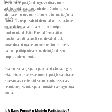
Terapia da Fala
assenta na imposição de regras verticais, onde o 
adulto decide e a criança obedece. Contudo, esta 
Alimentação e Crescimento
abordagem nem sempre promove a internalização da 
Inteligência
norma ou a responsabilidade moral. A construção de 
regras de forma participativa – um princípio 
Notícias e Eventos
fundamental do Estilo Parental Democrático – 
transforma o clima familiar ou de sala de aula, 
movendo a criança de um mero recetor de ordens 
para um participante ativo na definição do seu 
próprio ambiente social.
Quando as crianças participam na criação das regras, 
estas deixam de ser vistas como imposições arbitrárias 
e passam a ser entendidas como contratos sociais 
negociados, essenciais para a convivência e segurança 
mútua.
I. A Base: Porquê o Modelo Participativo?