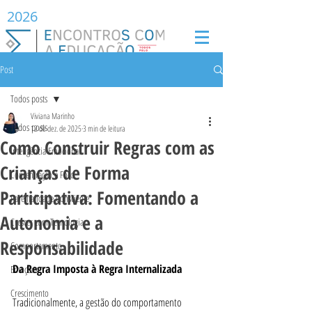
2026
Post
Todos posts
Viviana Marinho
Todos posts
12 de dez. de 2025
3 min de leitura
Como Construir Regras com as
Inteligência Emocional
Crianças de Forma
Concentração e Foco
Participativa: Fomentando a
Parentalidade Consciente
Autonomia e a
Crescer com Tecnologia
Responsabilidade
Comportamento
Da Regra Imposta à Regra Internalizada
Emoções
Crescimento
Tradicionalmente, a gestão do comportamento 