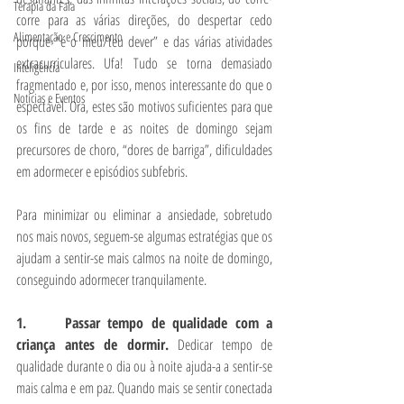
Terapia da Fala
corre para as várias direções, do despertar cedo 
Alimentação e Crescimento
porque “é o meu/teu dever” e das várias atividades 
extracurriculares. Ufa! Tudo se torna demasiado 
Inteligência
fragmentado e, por isso, menos interessante do que o 
Notícias e Eventos
espectável. Ora, estes são motivos suficientes para que 
os fins de tarde e as noites de domingo sejam 
precursores de choro, “dores de barriga”, dificuldades 
em adormecer e episódios subfebris. 
Para minimizar ou eliminar a ansiedade, sobretudo 
nos mais novos, seguem-se algumas estratégias que os 
ajudam a sentir-se mais calmos na noite de domingo, 
conseguindo adormecer tranquilamente.
1.     Passar tempo de qualidade com a 
criança antes de dormir. 
Dedicar tempo de 
qualidade durante o dia ou à noite ajuda-a a sentir-se 
mais calma e em paz. Quando mais se sentir conectada 