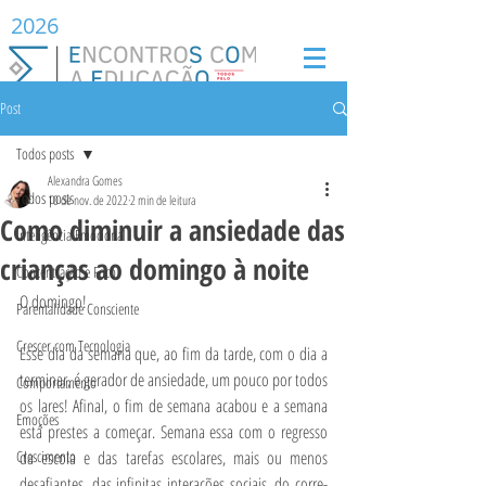
2026
Post
Todos posts
Alexandra Gomes
Todos posts
10 de nov. de 2022
2 min de leitura
Como diminuir a ansiedade das
Inteligência Emocional
crianças ao domingo à noite
Concentração e Foco
O domingo!
Parentalidade Consciente
Crescer com Tecnologia
Esse dia da semana que, ao fim da tarde, com o dia a 
terminar, é gerador de ansiedade, um pouco por todos 
Comportamento
os lares! Afinal, o fim de semana acabou e a semana 
Emoções
está prestes a começar. Semana essa com o regresso 
Crescimento
da escola e das tarefas escolares, mais ou menos 
desafiantes, das infinitas interações sociais, do corre-