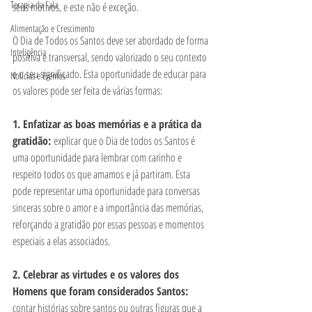
Terapia da Fala
seus motivos, e este não é exceção.
Alimentação e Crescimento
O Dia de Todos os Santos deve ser abordado de forma 
Inteligência
positiva e transversal, sendo valorizado o seu contexto 
e o seu significado. Esta oportunidade de educar para 
Notícias e Eventos
os valores pode ser feita de várias formas:
1. Enfatizar as boas memórias e a prática da 
gratidão: 
explicar que o Dia de todos os Santos é 
uma oportunidade para lembrar com carinho e 
respeito todos os que amamos e já partiram. Esta 
pode representar uma oportunidade para conversas 
sinceras sobre o amor e a importância das memórias, 
reforçando a gratidão por essas pessoas e momentos 
especiais a elas associados.
2. Celebrar as virtudes e os valores dos 
Homens que foram considerados Santos:
contar histórias sobre santos ou outras figuras que a 