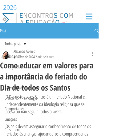
2026
Post
Todos posts
Alexandra Gomes
Todos posts
4 de nov. de 2024
2 min de leitura
Como educar em valores para
Inteligência Emocional
a importância do feriado do
Concentração e Foco
Dia de todos os Santos
Parentalidade Consciente
O Dia de todos os Santos é um feriado Nacional e, 
Crescer com Tecnologia
independentemente da ideologia religiosa que se 
Comportamento
possa ou não seguir, todos o vivem.
Emoções
Os pais devem assegurar o conhecimento de todos os 
Crescimento
feriados às crianças, ajudando-os a compreender os 