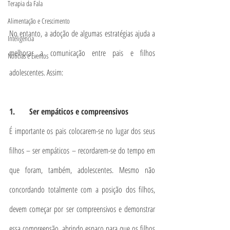
Terapia da Fala
Alimentação e Crescimento
No entanto, a adoção de algumas estratégias ajuda a 
Inteligência
melhorar a comunicação entre pais e filhos 
Notícias e Eventos
adolescentes. Assim:
1.       Ser empáticos e compreensivos
É importante os pais colocarem-se no lugar dos seus 
filhos – ser empáticos – recordarem-se do tempo em 
que foram, também, adolescentes. Mesmo não 
concordando totalmente com a posição dos filhos, 
devem começar por ser compreensivos e demonstrar 
essa compreensão, abrindo espaço para que os filhos 