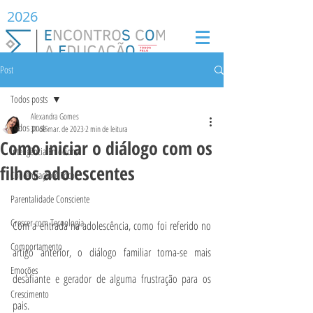
2026
Post
Todos posts
Alexandra Gomes
Todos posts
31 de mar. de 2023
2 min de leitura
Como iniciar o diálogo com os
Inteligência Emocional
filhos adolescentes
Concentração e Foco
Parentalidade Consciente
Crescer com Tecnologia
Com a entrada na adolescência, como foi referido no 
Comportamento
artigo anterior, o diálogo familiar torna-se mais 
Emoções
desafiante e gerador de alguma frustração para os 
Crescimento
pais. 