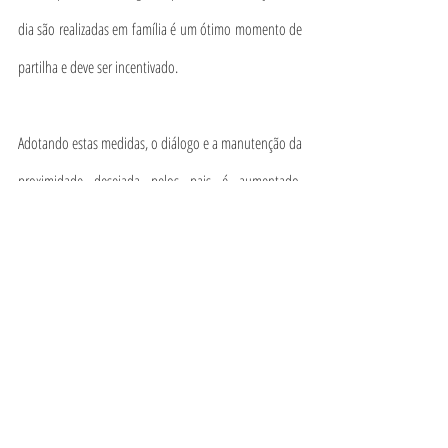
dia são realizadas em família é um ótimo momento de 
partilha e deve ser incentivado.
Adotando estas medidas, o diálogo e a manutenção da 
proximidade desejada pelos pais é aumentado, 
assegurando o bem-estar e realização pessoal em pais 
e filhos.
alexandra gomes
parentalidade consciente
Parentalidade Consciente