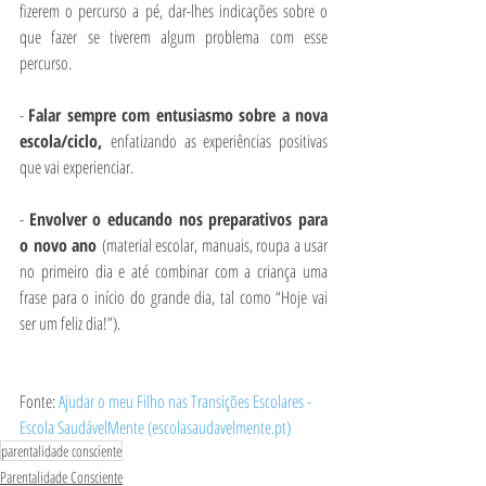
fizerem o percurso a pé, dar-lhes indicações sobre o 
que fazer se tiverem algum problema com esse 
percurso.
- 
Falar sempre com entusiasmo sobre a nova 
escola/ciclo, 
enfatizando as experiências positivas 
que vai experienciar.
- 
Envolver o educando nos preparativos para 
o novo ano 
(material escolar, manuais, roupa a usar 
no primeiro dia e até combinar com a criança uma 
frase para o início do grande dia, tal como “Hoje vai 
ser um feliz dia!”).
Fonte: 
Ajudar o meu Filho nas Transições Escolares - 
Escola SaudávelMente (escolasaudavelmente.pt)
parentalidade consciente
Parentalidade Consciente