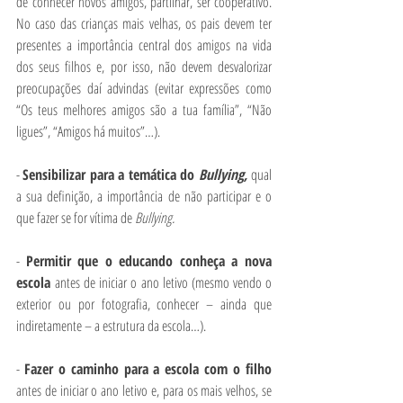
de conhecer novos amigos, partilhar, ser cooperativo. 
No caso das crianças mais velhas, os pais devem ter 
presentes a importância central dos amigos na vida 
dos seus filhos e, por isso, não devem desvalorizar 
preocupações daí advindas (evitar expressões como 
“Os teus melhores amigos são a tua família”, “Não 
ligues”, “Amigos há muitos”…).
- 
Sensibilizar para a temática do 
Bullying, 
qual 
a sua definição, a importância de não participar e o 
que fazer se for vítima de 
Bullying.
- 
Permitir que o educando conheça a nova 
escola 
antes de iniciar o ano letivo (mesmo vendo o 
exterior ou por fotografia, conhecer – ainda que 
indiretamente – a estrutura da escola…).
- 
Fazer o caminho para a escola com o filho
antes de iniciar o ano letivo e, para os mais velhos, se 