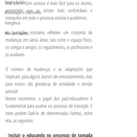
Terapia da Fala
este ocorre com sucesso é mais fácil para os alunos, 
permitindo que se sintam mais confortáveis e 
Alimentação e Crescimento
tranquilos em todo o processo escolar e académico.
Inteligência
As transições escolares refletem um conjunto de 
Notícias e Eventos
mudanças em várias áreas, tais como o espaço físico, 
os colegas e amigos, os regulamentos, os professores e 
as auxiliares.
O número de mudanças e as adaptações que 
implicam, para alguns alunos são entusiasmantes, mas 
para outros são geradoras de ansiedade e tensão 
pessoal.
Nestes momentos, o papel dos pais/educadores é 
fundamental para auxiliar no processo de transição. E 
estes podem fazê-lo de determinadas formas, entre 
elas, as seguintes:
- 
Incluir o educando no processo de tomada 