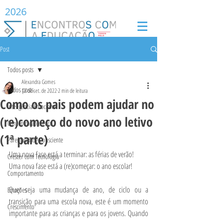
2026
Post
Todos posts
Alexandra Gomes
Todos posts
12 de set. de 2022
2 min de leitura
Como os pais podem ajudar no
Inteligência Emocional
(re)começo do novo ano letivo
Concentração e Foco
(1ª parte)
Parentalidade Consciente
Uma nova fase está a terminar: as férias de verão!
Crescer com Tecnologia
Uma nova fase está a (re)começar: o ano escolar!
Comportamento
Quer seja uma mudança de ano, de ciclo ou a 
Emoções
transição para uma escola nova, este é um momento 
Crescimento
importante para as crianças e para os jovens. Quando 