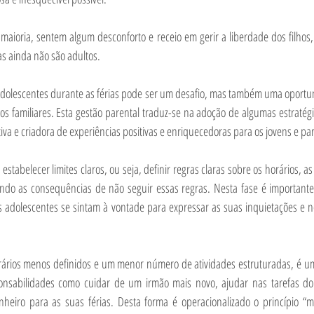
a maioria, sentem algum desconforto e receio em gerir a liberdade dos filho
as ainda não são adultos.
 adolescentes durante as férias pode ser um desafio, mas também uma oportun
aços familiares. Esta gestão parental traduz-se na adoção de algumas estraté
iva e criadora de experiências positivas e enriquecedoras para os jovens e par
stabelecer limites claros, ou seja, definir regras claras sobre os horários, as
cando as consequências de não seguir essas regras. Nesta fase é important
 adolescentes se sintam à vontade para expressar as suas inquietações e n
orários menos definidos e um menor número de atividades estruturadas, é u
onsabilidades como cuidar de um irmão mais novo, ajudar nas tarefas dom
eiro para as suas férias. Desta forma é operacionalizado o princípio “ma