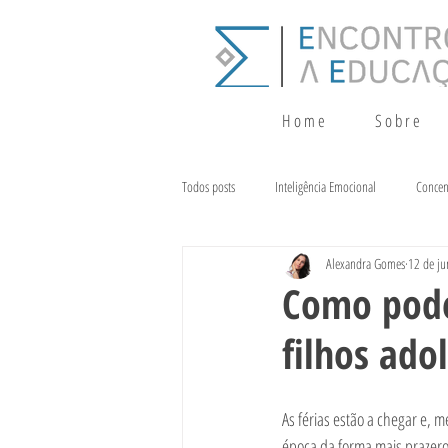
H o m e
S o b r e
Todos posts
Inteligência Emocional
Concen
Alexandra Gomes
12 de ju
Crescimento
Terapia da Fala
Alim
Como podem
filhos ado
As férias estão a chegar e, m
época da forma mais prazeros