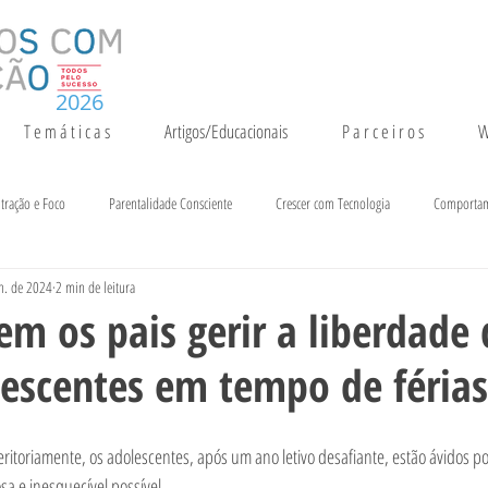
2026
T e m á t i c a s
Artigos/Educacionais
P a r c e i r o s
W
tração e Foco
Parentalidade Consciente
Crescer com Tecnologia
Comporta
n. de 2024
2 min de leitura
entação e Crescimento
Inteligência
Notícias e Eventos
 os pais gerir a liberdade 
lescentes em tempo de férias
eritoriamente, os adolescentes, após um ano letivo desafiante, estão ávidos po
a e inesquecível possível.