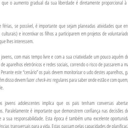
z que o aumento gradual da sua liberdade é diretamente proporcional à 
rias, se possível, é importante que sejam planeadas atividades que envo
s culturais) e incentivar os filhos a participarem em projetos de voluntariad
 que lhes interessem.
jovens, com mais tempo livre e com a sua criatividade um pouco aquém do
so de aparelhos eletrónicos e redes sociais, correndo o risco de passarem a ma
 Perante este “cenário” os pais devem monitorizar o udo destes aparelhos, g
ém disso devem fazer 
check-ins
 regulares para saber onde estão e com quem,
de.
s jovens adolescentes implica que os pais tenham conversas abertas
os. Paralelamente é importante que demonstrem confiança nas decisões do
e a sua responsabilidade. Esta época é também uma excelente oportunid
cias transversais para a vida. Estas passam pelas capacidades de planificaç