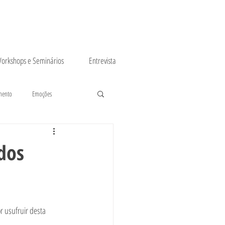
orkshops e Seminários
Entrevista
mento
Emoções
dos
r usufruir desta 