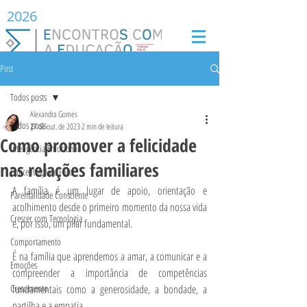
2026
Post
Todos posts
Alexandra Gomes
Todos posts
27 de out. de 2023
2 min de leitura
Como promover a felicidade
Inteligência Emocional
nas relações familiares
Concentração e Foco
A família é um lugar de apoio, orientação e 
Parentalidade Consciente
acolhimento desde o primeiro momento da nossa vida 
Crescer com Tecnologia
e, por isso, um pilar fundamental.
Comportamento
É na família que aprendemos a amar, a comunicar e a 
Emoções
compreender a importância de competências 
Crescimento
fundamentais como a generosidade, a bondade, a 
partilha e a empatia.