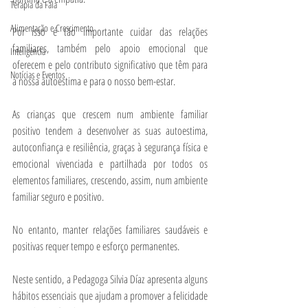
Terapia da Fala
Alimentação e Crescimento
Por isso é tão importante cuidar das relações 
familiares, também pelo apoio emocional que 
Inteligência
oferecem e pelo contributo significativo que têm para 
Notícias e Eventos
a nossa autoestima e para o nosso bem-estar.
As crianças que crescem num ambiente familiar 
positivo tendem a desenvolver as suas autoestima, 
autoconfiança e resiliência, graças à segurança física e 
emocional vivenciada e partilhada por todos os 
elementos familiares, crescendo, assim, num ambiente 
familiar seguro e positivo.
No entanto, manter relações familiares saudáveis e 
positivas requer tempo e esforço permanentes. 
Neste sentido, a Pedagoga Silvia Díaz apresenta alguns 
hábitos essenciais que ajudam a promover a felicidade 