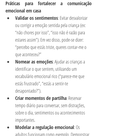
Práticas para fortalecer a comunicação 
emocional em casa
Validar os sentimentos
: Evitar desvalorizar 
ou corrigir a emoção sentida pela criança (ex: 
“não chores por isso”, “isso não é razão para 
estares assim”). Em vez disso, pode-se dizer: 
“percebo que estás triste, queres contar-me o 
que aconteceu?”
Nomear as emoções
: Ajudar as crianças a 
identificar o que sentem, utilizando um 
vocabulário emocional rico (“parece-me que 
estás frustrado”, “estás a sentir-te 
desapontado?”).
Criar momentos de partilha
: Reservar 
tempo diário para conversar, sem distrações, 
sobre o dia, sentimentos ou acontecimentos 
importantes.
Modelar a regulação emocional
: Os 
adultos funcionam como exemplo. Demonstrar 