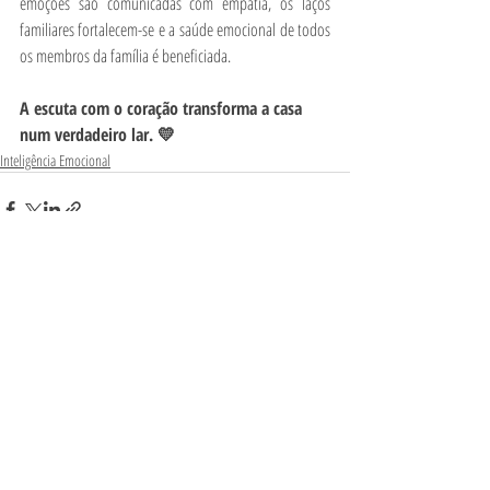
emoções são comunicadas com empatia, os laços 
familiares fortalecem-se e a saúde emocional de todos 
os membros da família é beneficiada.
A escuta com o coração transforma a casa 
num verdadeiro lar. 💛
Inteligência Emocional
Posts Relacionados
Ver tudo