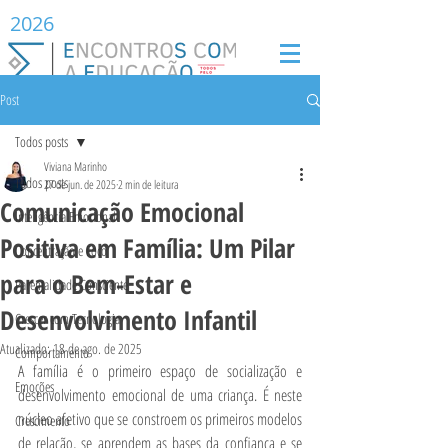
2026
Post
Todos posts
Viviana Marinho
Todos posts
27 de jun. de 2025
2 min de leitura
Comunicação Emocional
Inteligência Emocional
Positiva em Família: Um Pilar
Concentração e Foco
para o Bem-Estar e
Parentalidade Consciente
Desenvolvimento Infantil
Crescer com Tecnologia
Atualizado:
18 de ago. de 2025
Comportamento
A família é o primeiro espaço de socialização e 
Emoções
desenvolvimento emocional de uma criança. É neste 
núcleo afetivo que se constroem os primeiros modelos 
Crescimento
de relação, se aprendem as bases da confiança e se 