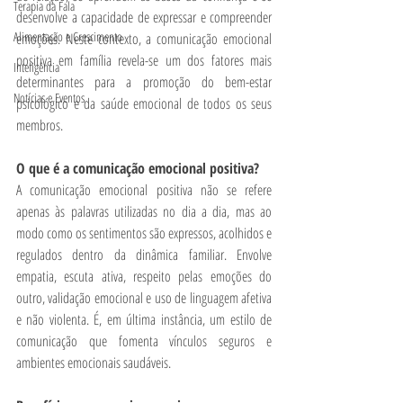
Terapia da Fala
desenvolve a capacidade de expressar e compreender 
Alimentação e Crescimento
emoções. Neste contexto, a comunicação emocional 
positiva em família revela-se um dos fatores mais 
Inteligência
determinantes para a promoção do bem-estar 
Notícias e Eventos
psicológico e da saúde emocional de todos os seus 
membros.
O que é a comunicação emocional positiva?
A comunicação emocional positiva não se refere 
apenas às palavras utilizadas no dia a dia, mas ao 
modo como os sentimentos são expressos, acolhidos e 
regulados dentro da dinâmica familiar. Envolve 
empatia, escuta ativa, respeito pelas emoções do 
outro, validação emocional e uso de linguagem afetiva 
e não violenta. É, em última instância, um estilo de 
comunicação que fomenta vínculos seguros e 
ambientes emocionais saudáveis.