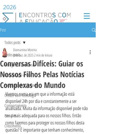
2026
Post
Todos posts
Diamantina Moreira
Todos posts
8 de out. de 2025
2 min de leitura
Conversas Difíceis: Guiar os
Inteligência Emocional
Nossos Filhos Pelas Notícias
Concentração e Foco
Complexas do Mundo
Parentalidade Consciente
Vivemos numa era em que a informação está 
Crescer com Tecnologia
disponível 24h por dia e constantemente a ser 
Comportamento
atualizada. Muita da informação disponível pode não 
ser a mais adequada para os nossos filhos. Então 
Emoções
como fazemos para proteger os nossos filhos desta 
Crescimento
questão? É importante que tenham conhecimento, 