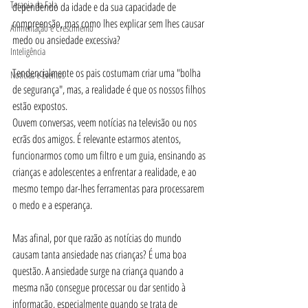
Terapia da Fala
dependendo da idade e da sua capacidade de 
compreensão, mas como lhes explicar sem lhes causar 
Alimentação e Crescimento
medo ou ansiedade excessiva?
Inteligência
Tendencialmente os pais costumam criar uma "bolha 
Notícias e Eventos
de segurança", mas, a realidade é que os nossos filhos 
estão expostos. 
Ouvem conversas, veem notícias na televisão ou nos 
ecrãs dos amigos. É relevante estarmos atentos, 
funcionarmos como um filtro e um guia, ensinando as 
crianças e adolescentes a enfrentar a realidade, e ao 
mesmo tempo dar-lhes ferramentas para processarem 
o medo e a esperança. 
Mas afinal, por que razão as notícias do mundo 
causam tanta ansiedade nas crianças? É uma boa 
questão. A ansiedade surge na criança quando a 
mesma não consegue processar ou dar sentido à 
informação, especialmente quando se trata de 