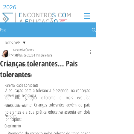
2026
Post
Todos posts
Alexandra Gomes
Todos posts
1 de jun. de 2023
1 min de leitura
Crianças tolerantes… Pais
Inteligência Emocional
tolerantes
Concentração e Foco
Parentalidade Consciente
A educação para a tolerância é essencial na conceção 
Crescer com Tecnologia
de uma geração diferente e mais evoluída 
emocionalmente. Crianças tolerantes advêm de pais 
Comportamento
tolerantes e a sua prática educativa assenta em dois 
Emoções
princípios:
Crescimento
- Promoção do respeito pelos colegas do trabalho/da 