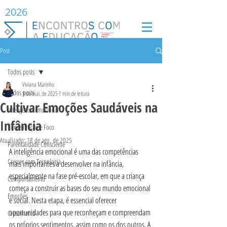
2026
Post
Todos posts
Viviana Marinho
Todos posts
9 de mai. de 2025
1 min de leitura
Cultivar Emoções Saudáveis na
Inteligência Emocional
Infância
Concentração e Foco
Atualizado:
18 de ago. de 2025
Parentalidade Consciente
A inteligência emocional é uma das competências 
Crescer com Tecnologia
mais importantes a desenvolver na infância, 
especialmente na fase pré-escolar, em que a criança 
Comportamento
começa a construir as bases do seu mundo emocional 
Emoções
e social. Nesta etapa, é essencial oferecer 
oportunidades para que reconheçam e compreendam 
Crescimento
os próprios sentimentos, assim como os dos outros. A 