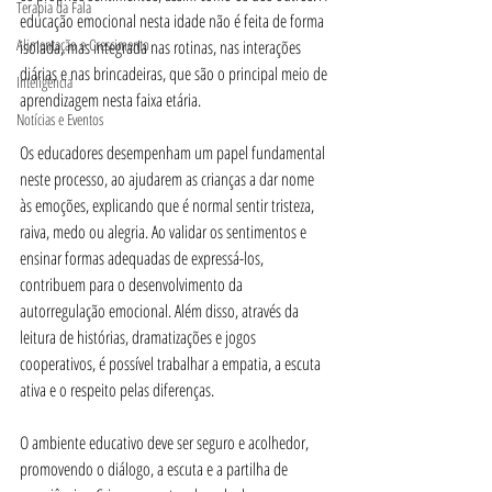
Terapia da Fala
educação emocional nesta idade não é feita de forma 
Alimentação e Crescimento
isolada, mas integrada nas rotinas, nas interações 
diárias e nas brincadeiras, que são o principal meio de 
Inteligência
aprendizagem nesta faixa etária.
Notícias e Eventos
Os educadores desempenham um papel fundamental 
neste processo, ao ajudarem as crianças a dar nome 
às emoções, explicando que é normal sentir tristeza, 
raiva, medo ou alegria. Ao validar os sentimentos e 
ensinar formas adequadas de expressá-los, 
contribuem para o desenvolvimento da 
autorregulação emocional. Além disso, através da 
leitura de histórias, dramatizações e jogos 
cooperativos, é possível trabalhar a empatia, a escuta 
ativa e o respeito pelas diferenças.
O ambiente educativo deve ser seguro e acolhedor, 
promovendo o diálogo, a escuta e a partilha de 