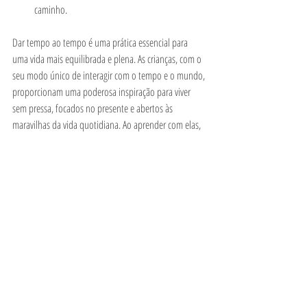
caminho.
Dar tempo ao tempo é uma prática essencial para 
uma vida mais equilibrada e plena. As crianças, com o 
seu modo único de interagir com o tempo e o mundo, 
proporcionam uma poderosa inspiração para viver 
sem pressa, focados no presente e abertos às 
maravilhas da vida quotidiana. Ao aprender com elas, 
podemos redescobrir a alegria de estar 
verdadeiramente presentes, desacelerando e 
permitindo que a vida siga o seu curso natural. Assim, 
encontramos uma paz que o ritmo acelerado da vida 
adulta muitas vezes nos rouba.
Inteligência Emocional