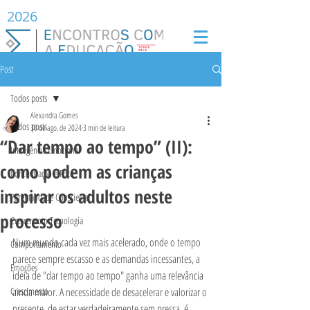
2026
Post
Todos posts
Alexandra Gomes
Todos posts
30 de ago. de 2024
3 min de leitura
“Dar tempo ao tempo” (II):
Inteligência Emocional
como podem as crianças
Concentração e Foco
inspirar os adultos neste
Parentalidade Consciente
processo
Crescer com Tecnologia
Num mundo cada vez mais acelerado, onde o tempo 
Comportamento
parece sempre escasso e as demandas incessantes, a 
Emoções
ideia de "dar tempo ao tempo" ganha uma relevância 
Crescimento
ainda maior. A necessidade de desacelerar e valorizar o 
presente, de estar verdadeiramente sem pressa, é 