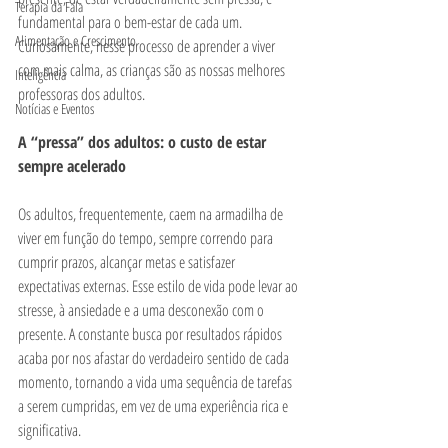
Terapia da Fala
fundamental para o bem-estar de cada um. 
Alimentação e Crescimento
Curiosamente, nesse processo de aprender a viver 
com mais calma, as crianças são as nossas melhores 
Inteligência
professoras dos adultos.
Notícias e Eventos
A “pressa” dos adultos: o custo de estar 
sempre acelerado
Os adultos, frequentemente, caem na armadilha de 
viver em função do tempo, sempre correndo para 
cumprir prazos, alcançar metas e satisfazer 
expectativas externas. Esse estilo de vida pode levar ao 
stresse, à ansiedade e a uma desconexão com o 
presente. A constante busca por resultados rápidos 
acaba por nos afastar do verdadeiro sentido de cada 
momento, tornando a vida uma sequência de tarefas 
a serem cumpridas, em vez de uma experiência rica e 
significativa.