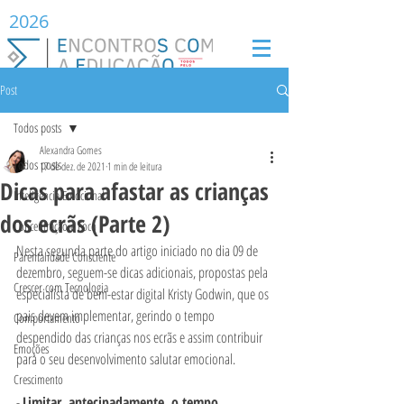
2026
Post
Todos posts
Alexandra Gomes
Todos posts
17 de dez. de 2021
1 min de leitura
Dicas para afastar as crianças
Inteligência Emocional
dos ecrãs (Parte 2)
Concentração e Foco
Nesta segunda parte do artigo iniciado no dia 09 de 
Parentalidade Consciente
dezembro, seguem-se dicas adicionais, propostas pela 
Crescer com Tecnologia
especialista de bem-estar digital Kristy Godwin, que os 
pais devem implementar, gerindo o tempo 
Comportamento
despendido das crianças nos ecrãs e assim contribuir 
Emoções
para o seu desenvolvimento salutar emocional. 
Crescimento
- 
Limitar, antecipadamente, o tempo 