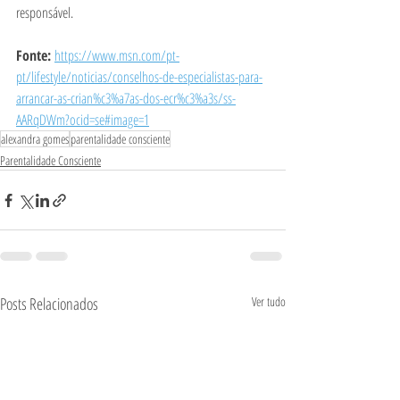
responsável. 
Fonte: 
https://www.msn.com/pt-
pt/lifestyle/noticias/conselhos-de-especialistas-para-
arrancar-as-crian%c3%a7as-dos-ecr%c3%a3s/ss-
AARqDWm?ocid=se#image=1
alexandra gomes
parentalidade consciente
Parentalidade Consciente
Posts Relacionados
Ver tudo