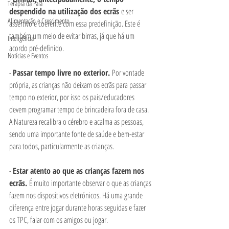
Terapia da Fala
despendido na utilização dos ecrãs 
e ser 
Alimentação e Crescimento
assertivo e coerente com essa predefinição. Este é 
também um meio de evitar birras, já que há um 
Inteligência
acordo pré-definido. 
Notícias e Eventos
- 
Passar tempo livre no exterior. 
Por vontade 
própria, as crianças não deixam os ecrãs para passar 
tempo no exterior, por isso os pais/educadores 
devem programar tempo de brincadeira fora de casa. 
A Natureza recalibra o cérebro e acalma as pessoas, 
sendo uma importante fonte de saúde e bem-estar 
para todos, particularmente as crianças. 
- 
Estar atento ao que as crianças fazem nos 
ecrãs. 
É muito importante observar o que as crianças 
fazem nos dispositivos eletrónicos. Há uma grande 
diferença entre jogar durante horas seguidas e fazer 
os TPC, falar com os amigos ou jogar. 