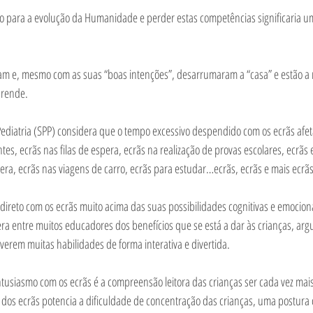
uto para a evolução da Humanidade e perder estas competências significaria u
am e, mesmo com as suas “boas intenções”, desarrumaram a “casa” e estão a m
prende.
diatria (SPP) considera que o tempo excessivo despendido com os ecrãs afeta 
tes, ecrãs nas filas de espera, ecrãs na realização de provas escolares, ecrãs 
ra, ecrãs nas viagens de carro, ecrãs para estudar…ecrãs, ecrãs e mais ecrãs
direto com os ecrãs muito acima das suas possibilidades cognitivas e emociona
era entre muitos educadores dos benefícios que se está a dar às crianças, a
verem muitas habilidades de forma interativa e divertida.
tusiasmo com os ecrãs é a compreensão leitora das crianças ser cada vez mai
so dos ecrãs potencia a dificuldade de concentração das crianças, uma postura c