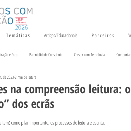
2026
T e m á t i c a s
Artigos/Educacionais
P a r c e i r o s
W
tração e Foco
Parentalidade Consciente
Crescer com Tecnologia
Comporta
n. de 2023
2 min de leitura
entação e Crescimento
Inteligência
Notícias e Eventos
es na compreensão leitura: o
o” dos ecrãs
 tem) como pilar importante, os processos de leitura e escrita.