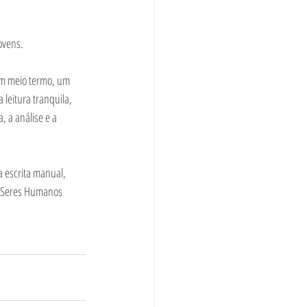
ovens.
um meio termo, um 
leitura tranquila, 
 a análise e a 
a escrita manual, 
e Seres Humanos 