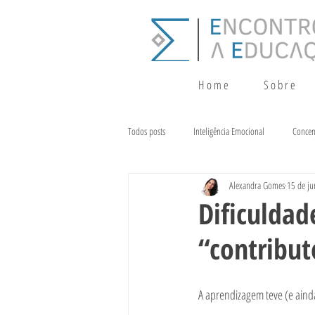
H o m e
S o b r e
Todos posts
Inteligência Emocional
Concen
Alexandra Gomes
15 de ju
Crescimento
Terapia da Fala
Alim
Dificuldad
“contribut
A aprendizagem teve (e ainda