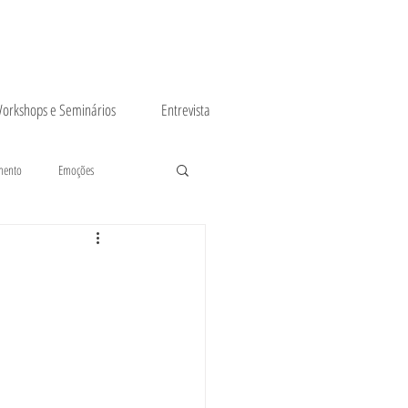
orkshops e Seminários
Entrevista
mento
Emoções