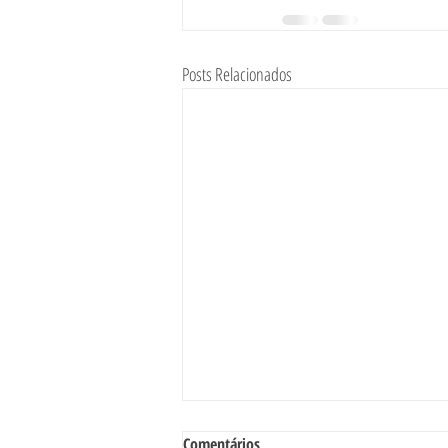
Posts Relacionados
O “Método Loci”
Comentários