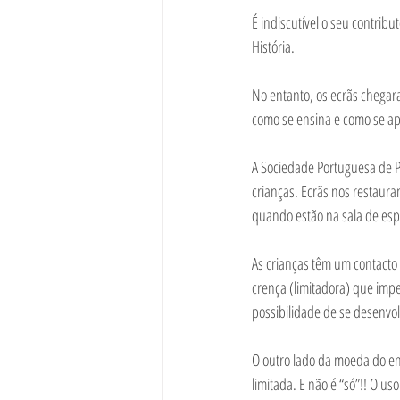
É indiscutível o seu contrib
História.
No entanto, os ecrãs chegar
como se ensina e como se a
A Sociedade Portuguesa de Pe
crianças. Ecrãs nos restauran
quando estão na sala de espe
As crianças têm um contacto 
crença (limitadora) que imp
possibilidade de se desenvol
O outro lado da moeda do en
limitada. E não é “só”!! O u