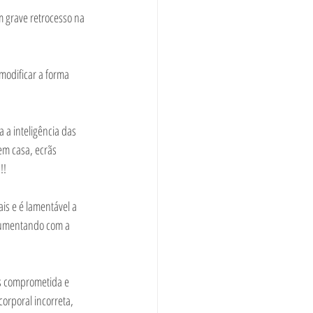
m grave retrocesso na 
odificar a forma 
a inteligência das 
em casa, ecrãs 
!!
is e é lamentável a 
rgumentando com a 
s comprometida e 
orporal incorreta, 