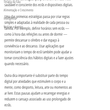
Terapia da Fala
saudável e consciente dos ecrãs e dispositivos digitais.
Alimentação e Crescimento
Uma das primeiras estratégias passa por criar regras 
Inteligência
simples e adaptadas à realidade de cada pessoa ou 
Notícias e Eventos
família. Por exemplo, definir horários sem ecrãs — 
como à hora das refeições ou antes de dormir — 
permite descansar o cérebro e dar espaço à 
convivência e ao descanso. Usar aplicações que 
monitorizam o tempo de ecrã também pode ajudar a 
tomar consciência dos hábitos digitais e a fazer ajustes 
quando necessário.
Outra dica importante é substituir parte do tempo 
digital por atividades que estimulem o corpo e a 
mente, como desporto, leitura, arte ou momentos ao 
ar livre. Estas pausas ajudam a recarregar energias e 
reduzem o cansaço associado ao uso prolongado de 
ecrãs.