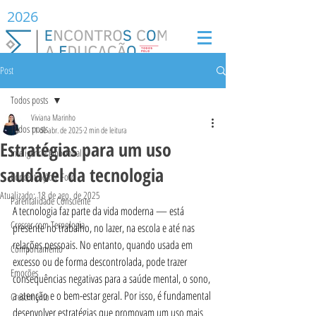
2026
Post
Todos posts
Viviana Marinho
Todos posts
11 de abr. de 2025
2 min de leitura
Estratégias para um uso
Inteligência Emocional
saudável da tecnologia
Concentração e Foco
Atualizado:
18 de ago. de 2025
Parentalidade Consciente
A tecnologia faz parte da vida moderna — está 
Crescer com Tecnologia
presente no trabalho, no lazer, na escola e até nas 
relações pessoais. No entanto, quando usada em 
Comportamento
excesso ou de forma descontrolada, pode trazer 
Emoções
consequências negativas para a saúde mental, o sono, 
a atenção e o bem-estar geral. Por isso, é fundamental 
Crescimento
desenvolver estratégias que promovam um uso mais 