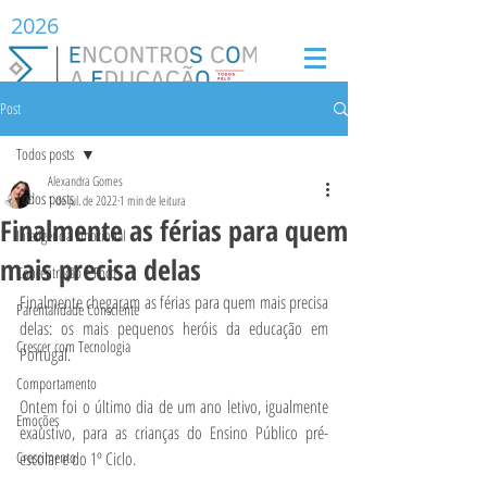
2026
Post
Todos posts
Alexandra Gomes
Todos posts
1 de jul. de 2022
1 min de leitura
Finalmente as férias para quem
Inteligência Emocional
mais precisa delas
Concentração e Foco
Finalmente chegaram as férias para quem mais precisa 
Parentalidade Consciente
delas: os mais pequenos heróis da educação em 
Crescer com Tecnologia
Portugal.
Comportamento
Ontem foi o último dia de um ano letivo, igualmente 
Emoções
exaustivo, para as crianças do Ensino Público pré-
Crescimento
escolar e do 1º Ciclo.