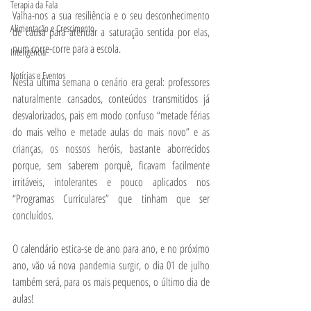
Terapia da Fala
Valha-nos a sua resiliência e o seu desconhecimento 
Alimentação e Crescimento
de causa para atenuar a saturação sentida por elas, 
num corre-corre para a escola.
Inteligência
Notícias e Eventos
Nesta última semana o cenário era geral: professores 
naturalmente cansados, conteúdos transmitidos já 
desvalorizados, pais em modo confuso “metade férias 
do mais velho e metade aulas do mais novo” e as 
crianças, os nossos heróis, bastante aborrecidos 
porque, sem saberem porquê, ficavam facilmente 
irritáveis, intolerantes e pouco aplicados nos 
“Programas Curriculares” que tinham que ser 
concluídos.
O calendário estica-se de ano para ano, e no próximo 
ano, vão vá nova pandemia surgir, o dia 01 de julho 
também será, para os mais pequenos, o último dia de 
aulas!