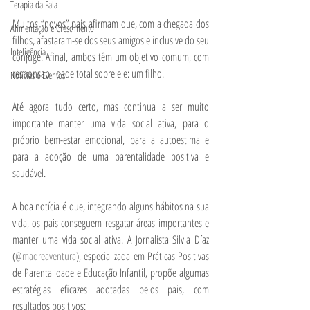
Terapia da Fala
Muitos “novos” pais afirmam que, com a chegada dos 
Alimentação e Crescimento
filhos, afastaram-se dos seus amigos e inclusive do seu 
Inteligência
cônjuge. Afinal, ambos têm um objetivo comum, com 
responsabilidade total sobre ele: um filho. 
Notícias e Eventos
Até agora tudo certo, mas continua a ser muito 
importante manter uma vida social ativa, para o 
próprio bem-estar emocional, para a autoestima e 
para a adoção de uma parentalidade positiva e 
saudável. 
A boa notícia é que, integrando alguns hábitos na sua 
vida, os pais conseguem resgatar áreas importantes e 
manter uma vida social ativa. A Jornalista Silvia Díaz 
(
@madreaventura
), especializada em Práticas Positivas 
de Parentalidade e Educação Infantil, propõe algumas 
estratégias eficazes adotadas pelos pais, com 
resultados positivos:  