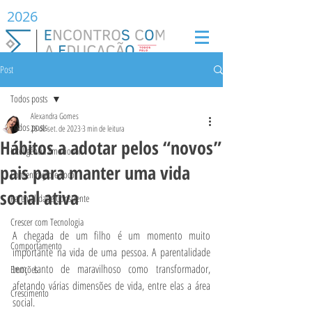
2026
Post
Todos posts
Alexandra Gomes
Todos posts
26 de set. de 2023
3 min de leitura
Hábitos a adotar pelos “novos”
Inteligência Emocional
pais para manter uma vida
Concentração e Foco
social ativa
Parentalidade Consciente
Crescer com Tecnologia
A chegada de um filho é um momento muito 
Comportamento
importante na vida de uma pessoa. A parentalidade 
tem tanto de maravilhoso como transformador, 
Emoções
afetando várias dimensões de vida, entre elas a área 
Crescimento
social.