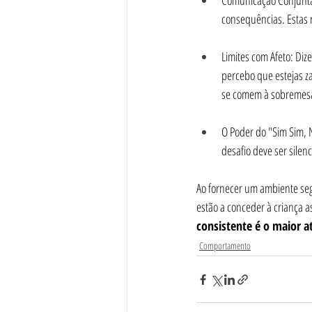
Comunicação Conjunta: 
consequências. Estas
Limites com Afeto: Dize
percebo que estejas z
se comem à sobremes
O Poder do "Sim Sim, N
desafio deve ser silen
Ao fornecer um ambiente segu
estão a conceder à criança as
consistente é o maior a
Comportamento