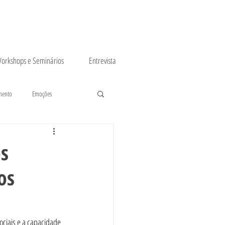
orkshops e Seminários
Entrevista
mento
Emoções
s
os
ociais e a capacidade 