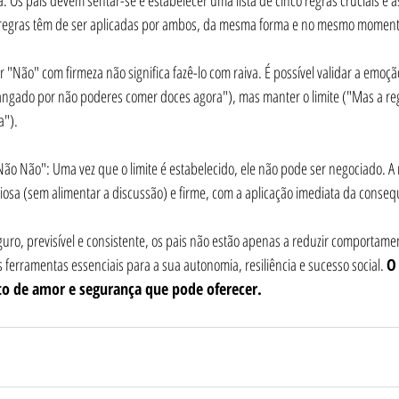
Os pais devem sentar-se e estabelecer uma lista de cinco regras cruciais e a
 regras têm de ser aplicadas por ambos, da mesma forma e no mesmo moment
r "Não" com firmeza não significa fazê-lo com raiva. É possível validar a emoçã
angado por não poderes comer doces agora"), mas manter o limite ("Mas a reg
a").
ão Não": Uma vez que o limite é estabelecido, ele não pode ser negociado. A 
ciosa (sem alimentar a discussão) e firme, com a aplicação imediata da conseq
ro, previsível e consistente, os pais não estão apenas a reduzir comportamen
 ferramentas essenciais para a sua autonomia, resiliência e sucesso social. 
O 
to de amor e segurança que pode oferecer.