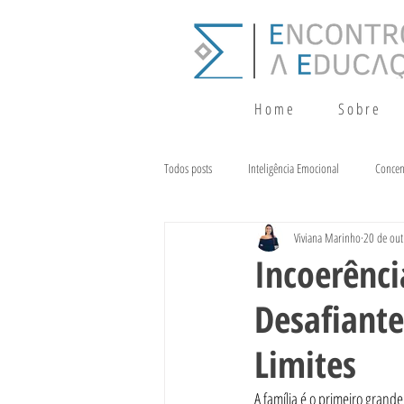
H o m e
S o b r e
Todos posts
Inteligência Emocional
Concen
Viviana Marinho
20 de out
Crescimento
Terapia da Fala
Alim
Incoerênc
Desafiante
Limites
A família é o primeiro grande