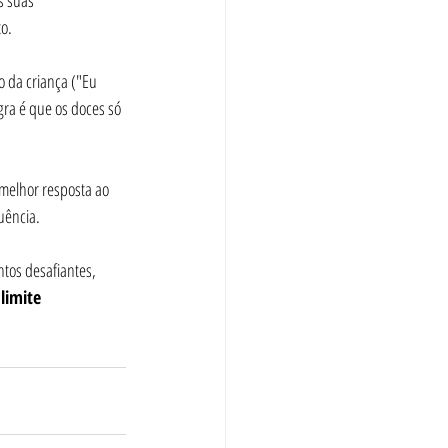
s suas 
o.
o da criança ("Eu 
ra é que os doces só 
melhor resposta ao 
uência.
tos desafiantes, 
limite 