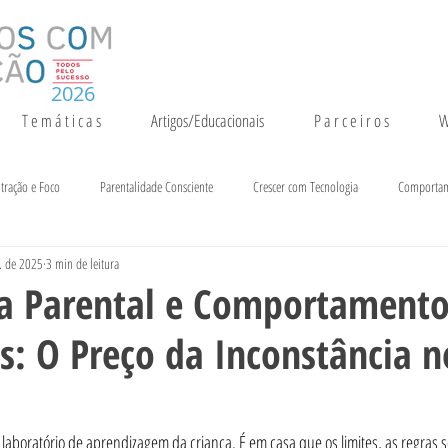
2026
T e m á t i c a s
Artigos/Educacionais
P a r c e i r o s
W
tração e Foco
Parentalidade Consciente
Crescer com Tecnologia
Comporta
. de 2025
3 min de leitura
entação e Crescimento
Inteligência
Notícias e Eventos
ia Parental e Comportamento
s: O Preço da Inconstância n
 laboratório de aprendizagem da criança. É em casa que os limites, as regras s