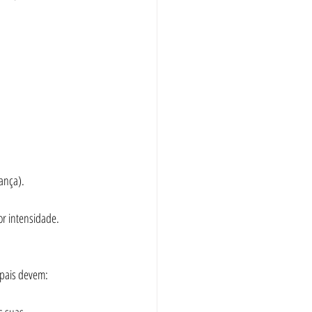
iança).
or intensidade.
 pais devem: