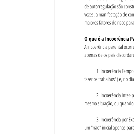
de autorregulação são constru
vezes, a manifestação de co
maiores fatores de risco p
O que é a Incoerência P
A incoerência parental ocorr
apenas de os pais discordar
	1. Incoerência Temporal (Mudar de Ideia): Quando uma regra é aplicada num dia ("Não podes ver televisão antes de 
fazer os trabalhos") e, no d
	2. Incoerência Inter-parental (Regras Diferentes): Quando um dos pais diz "Não" e o outro, em seguida, diz "Sim" à 
mesma situação, ou quando 
	3. Incoerência por Exaustão (Ceder ao Desafio): Ocorre quando o adulto, perante a birra ou o protesto da criança, cede a 
um "não" inicial apenas para