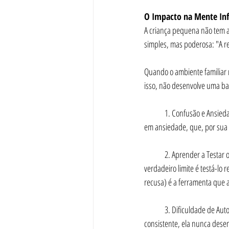
O Impacto na Mente Infan
A criança pequena não tem a 
simples, mas poderosa: "A r
Quando o ambiente familiar n
isso, não desenvolve uma bas
	1. Confusão e Ansiedade: A falta de limites consistentes gera confusão sobre o que é aceitável. Esta incerteza traduz-se 
em ansiedade, que, por sua 
	2. Aprender a Testar o Limite: A criança, de forma instintiva, aprende que a única maneira de descobrir qual é o 
verdadeiro limite é testá-lo
recusa) é a ferramenta que a
	3. Dificuldade de Autorregulação: Se a criança nunca é obrigada a lidar com a frustração de um "não" firme e 
consistente, ela nunca dese