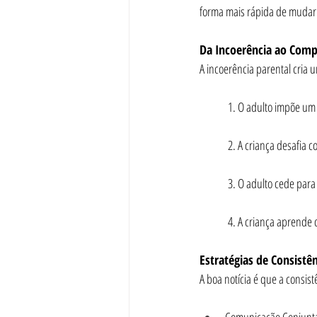
forma mais rápida de mudar 
Da Incoerência ao Com
A incoerência parental cria um
	1. O adulto impõe um
	2. A criança desafia
	3. O adulto cede para
	4. A criança aprende
Estratégias de Consistên
A boa notícia é que a consis