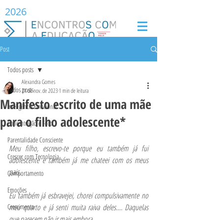
2026
Post
Todos posts
Alexandra Gomes
Todos posts
21 de nov. de 2023
1 min de leitura
Manifesto escrito de uma mãe
Inteligência Emocional
para o filho adolescente*
Concentração e Foco
Parentalidade Consciente
Meu filho, escrevo-te porque eu também já fui 
Crescer com Tecnologia
adolescente e também já me chateei com os meus 
pais. 
Comportamento
Emoções
Eu também já esbravejei, chorei compulsivamente no 
Crescimento
meu quarto e já senti muita raiva deles…. Daquelas 
que parecem não ir mais embora.