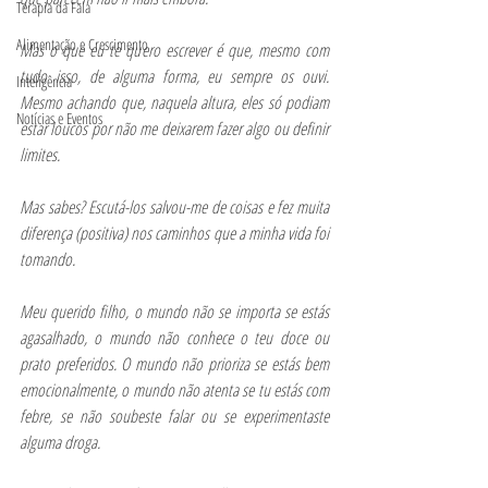
Terapia da Fala
Alimentação e Crescimento
Mas o que eu te quero escrever é que, mesmo com 
tudo isso, de alguma forma, eu sempre os ouvi. 
Inteligência
Mesmo achando que, naquela altura, eles só podiam 
Notícias e Eventos
estar loucos por não me deixarem fazer algo ou definir 
limites.
Mas sabes? Escutá-los salvou-me de coisas e fez muita 
diferença (positiva) nos caminhos que a minha vida foi 
tomando.
Meu querido filho, o mundo não se importa se estás 
agasalhado, o mundo não conhece o teu doce ou 
prato preferidos. O mundo não prioriza se estás bem 
emocionalmente, o mundo não atenta se tu estás com 
febre, se não soubeste falar ou se experimentaste 
alguma droga.