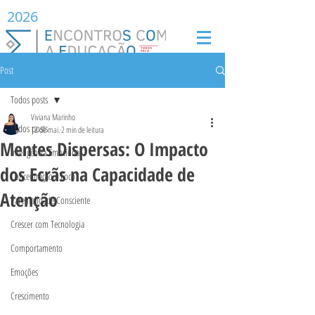
2026
Post
Todos posts
Viviana Marinho
Todos posts
12 de mai.
2 min de leitura
Mentes Dispersas: O Impacto
Inteligência Emocional
dos Ecrãs na Capacidade de
Concentração e Foco
Atenção
Parentalidade Consciente
Crescer com Tecnologia
Comportamento
Emoções
Crescimento