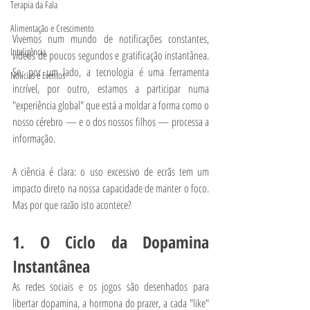
Terapia da Fala
Alimentação e Crescimento
Vivemos num mundo de notificações constantes, 
Inteligência
vídeos de poucos segundos e gratificação instantânea. 
Se, por um lado, a tecnologia é uma ferramenta 
Notícias e Eventos
incrível, por outro, estamos a participar numa 
"experiência global" que está a moldar a forma como o 
nosso cérebro — e o dos nossos filhos — processa a 
informação.
A ciência é clara: o uso excessivo de ecrãs tem um 
impacto direto na nossa capacidade de manter o foco. 
Mas por que razão isto acontece?
1. O Ciclo da Dopamina 
Instantânea
As redes sociais e os jogos são desenhados para 
libertar dopamina, a hormona do prazer, a cada "like" 