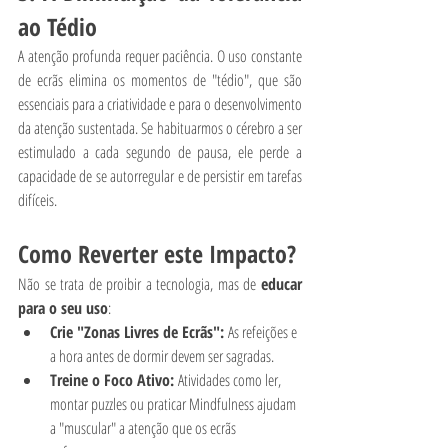
ao Tédio
A atenção profunda requer paciência. O uso constante 
de ecrãs elimina os momentos de "tédio", que são 
essenciais para a criatividade e para o desenvolvimento 
da atenção sustentada. Se habituarmos o cérebro a ser 
estimulado a cada segundo de pausa, ele perde a 
capacidade de se autorregular e de persistir em tarefas 
difíceis.
Como Reverter este Impacto?
Não se trata de proibir a tecnologia, mas de 
educar 
para o seu uso
:
Crie "Zonas Livres de Ecrãs":
 As refeições e 
a hora antes de dormir devem ser sagradas.
Treine o Foco Ativo:
 Atividades como ler, 
montar puzzles ou praticar Mindfulness ajudam 
a "muscular" a atenção que os ecrãs 