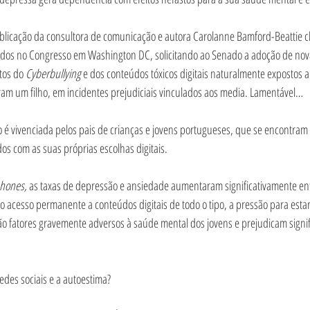
licação da consultora de comunicação e autora Carolanne Bamford-Beattie 
idos no Congresso em Washington DC, solicitando ao Senado a adoção de nov
tos do 
Cyberbullying 
e dos conteúdos tóxicos digitais naturalmente expostos a 
m um filho, em incidentes prejudiciais vinculados aos media. Lamentável…
o é vivenciada pelos pais de crianças e jovens portugueses, que se encontram
dos com as suas próprias escolhas digitais.
hones, 
as taxas de depressão e ansiedade aumentaram significativamente ent
o acesso permanente a conteúdos digitais de todo o tipo, a pressão para esta
ão fatores gravemente adversos à saúde mental dos jovens e prejudicam signif
edes sociais e a autoestima?