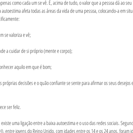
penas como cada um se vê. É, acima de tudo, o valor que a pessoa dá ao seu 
 autoestima afeta todas as áreas da vida de uma pessoa, colocando-a em situ
cificamente:
 se valoriza e vê;
e a cuidar de si próprio (mente e corpo);
onhecer aquilo em que é bom;
próprias decisões e o quão confiante se sente para afirmar os seus desejos e
ce ser feliz.
 existe uma ligação entre a baixa autoestima e o uso das redes sociais. Segun
PH), entre jovens do Reino Unido, com idades entre os 14 e os 24 anos, foram i