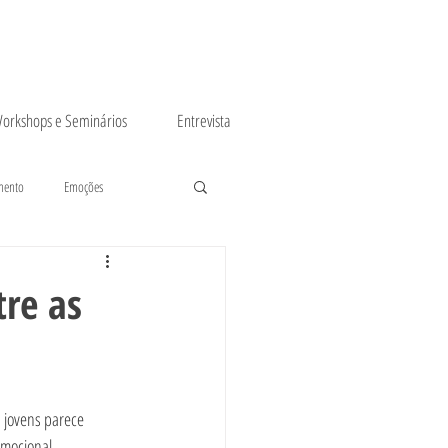
orkshops e Seminários
Entrevista
mento
Emoções
tre as
 jovens parece 
emocional.