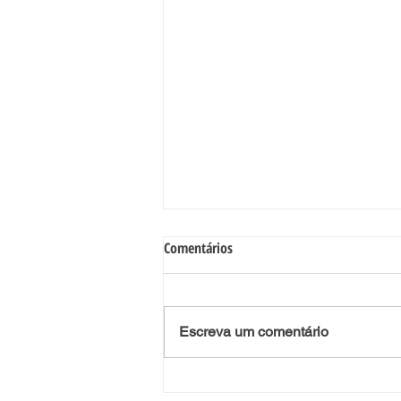
O “Método Loci”
Comentários
O “Método Loci”, “Palácio mental” ou
“Palácios da memória” é uma técnica
mnemónica ideal para reinar a mente na área
Escreva um comentário
da memória. É uma...