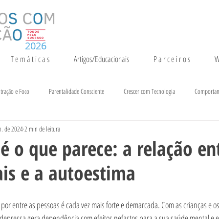
2026
T e m á t i c a s
Artigos/Educacionais
P a r c e i r o s
W
tração e Foco
Parentalidade Consciente
Crescer com Tecnologia
Comporta
n. de 2024
2 min de leitura
entação e Crescimento
Inteligência
Notícias e Eventos
 o que parece: a relação en
ais e a autoestima
 por entre as pessoas é cada vez mais forte e demarcada. Com as crianças e os
e depressa gera dependência com efeitos nefastos para a sua saúde mental e 