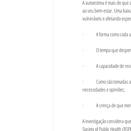
A autoestima é mais do que a
ao seu bem-estar. Uma baixa
vulneráveis e afetando espe
·         
A forma como cada um
·         
O tempo que despend
·         
A capacidade de rec
·         
Como são tomadas as 
necessidades e opiniões;
·         
A crença de que mere
A investigação considera que
Society of Public Health (RS