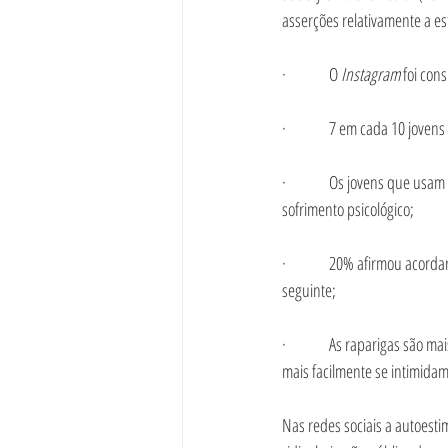
asserções relativamente a es
·         
O 
Instagram 
foi con
·         
7 em cada 10 jovens 
·         
Os jovens que usam 
sofrimento psicológico;
·         
20% afirmou acordar 
seguinte;
·         
As raparigas são mai
mais facilmente se intimidam
Nas redes sociais a autoesti