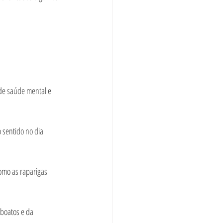
de saúde mental e 
 sentido no dia 
como as raparigas 
boatos e da 