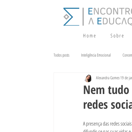
H o m e
S o b r e
Todos posts
Inteligência Emocional
Concen
Alexandra Gomes
19 de ja
Crescimento
Terapia da Fala
Alim
Nem tudo é
redes soci
A presença das redes sociais
difundir-se nas suas vidas 