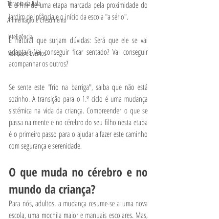
Terapia da Fala
É o fim de uma etapa marcada pela proximidade do 
jardim de infância e o início da escola "a sério".
Alimentação e Crescimento
Inteligência
É natural que surjam dúvidas: Será que ele se vai 
adaptar? Vai conseguir ficar sentado? Vai conseguir 
Notícias e Eventos
acompanhar os outros?
Se sente este "frio na barriga", saiba que não está 
sozinho. A transição para o 1.º ciclo é uma mudança 
sistémica na vida da criança. Compreender o que se 
passa na mente e no cérebro do seu filho nesta etapa 
é o primeiro passo para o ajudar a fazer este caminho 
com segurança e serenidade.
O que muda no cérebro e no 
mundo da criança?
Para nós, adultos, a mudança resume-se a uma nova 
escola, uma mochila maior e manuais escolares. Mas, 