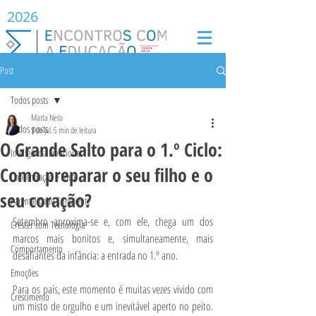
2026
Post
Todos posts
Marta Neto
Todos posts
9 de jul.
5 min de leitura
O Grande Salto para o 1.º Ciclo:
Inteligência Emocional
Como preparar o seu filho e o
Concentração e Foco
seu coração?
Parentalidade Consciente
Setembro aproxima-se e, com ele, chega um dos 
Crescer com Tecnologia
marcos mais bonitos e, simultaneamente, mais 
Comportamento
desafiantes da infância: a entrada no 1.º ano.
Emoções
Para os pais, este momento é muitas vezes vivido com 
Crescimento
um misto de orgulho e um inevitável aperto no peito. 