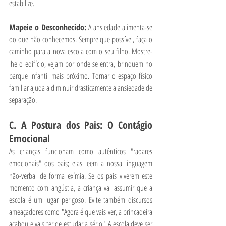
estabilize.
Mapeie o Desconhecido: 
A ansiedade alimenta-se 
do que não conhecemos. Sempre que possível, faça o 
caminho para a nova escola com o seu filho. Mostre-
lhe o edifício, vejam por onde se entra, brinquem no 
parque infantil mais próximo. Tornar o espaço físico 
familiar ajuda a diminuir drasticamente a ansiedade de 
separação.
C. A Postura dos Pais: O Contágio 
Emocional
As crianças funcionam como autênticos "radares 
emocionais" dos pais; elas leem a nossa linguagem 
não-verbal de forma exímia. Se os pais viverem este 
momento com angústia, a criança vai assumir que a 
escola é um lugar perigoso. Evite também discursos 
ameaçadores como "Agora é que vais ver, a brincadeira 
acabou e vais ter de estudar a sério". A escola deve ser 