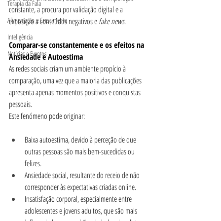
Terapia da Fala
constante, a procura por validação digital e a 
Alimentação e Crescimento
exposição a conteúdos negativos e 
fake news
.
Inteligência
Comparar-se constantemente e os efeitos na 
Notícias e Eventos
Ansiedade e Autoestima
As redes sociais criam um ambiente propício à 
comparação, uma vez que a maioria das publicações 
apresenta apenas momentos positivos e conquistas 
pessoais.
Este fenómeno pode originar:
Baixa autoestima, devido à perceção de que 
outras pessoas são mais bem-sucedidas ou 
felizes.
Ansiedade social, resultante do receio de não 
corresponder às expectativas criadas online.
Insatisfação corporal, especialmente entre 
adolescentes e jovens adultos, que são mais 