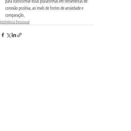
para transformar estas plataformas em ferramentas de 
conexão positiva, ao invés de fontes de ansiedade e 
comparação.
Inteligência Emocional
Posts Relacionados
Ver tudo