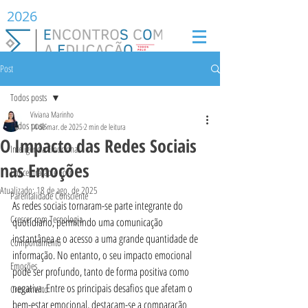
2026
Post
Todos posts
Viviana Marinho
Todos posts
14 de mar. de 2025
2 min de leitura
O Impacto das Redes Sociais
Inteligência Emocional
nas Emoções
Concentração e Foco
Atualizado:
18 de ago. de 2025
Parentalidade Consciente
As redes sociais tornaram-se parte integrante do 
Crescer com Tecnologia
quotidiano, permitindo uma comunicação 
instantânea e o acesso a uma grande quantidade de 
Comportamento
informação. No entanto, o seu impacto emocional 
Emoções
pode ser profundo, tanto de forma positiva como 
negativa. Entre os principais desafios que afetam o 
Crescimento
bem-estar emocional, destacam-se a comparação 