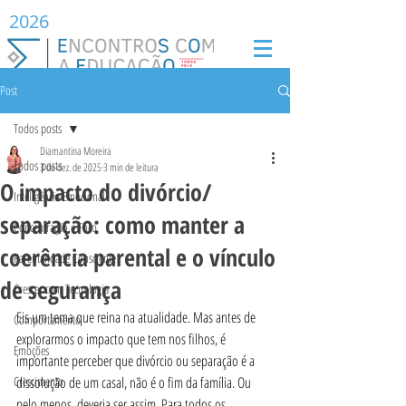
2026
Post
Todos posts
Diamantina Moreira
Todos posts
3 de dez. de 2025
3 min de leitura
O impacto do divórcio/
Inteligência Emocional
separação: como manter a
Concentração e Foco
coerência parental e o vínculo
Parentalidade Consciente
de segurança
Crescer com Tecnologia
Eis um tema que reina na atualidade. Mas antes de 
Comportamento
explorarmos o impacto que tem nos filhos, é 
Emoções
importante perceber que divórcio ou separação é a 
Crescimento
dissolução de um casal, não é o fim da família. Ou 
pelo menos, deveria ser assim. Para todos os 