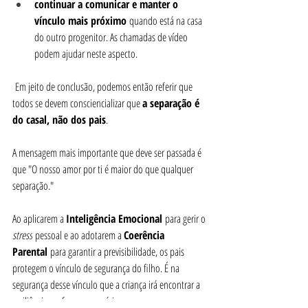
continuar a comunicar e manter o 
vínculo mais próximo
 quando está na casa 
do outro progenitor. As chamadas de vídeo 
podem ajudar neste aspecto.
 Em jeito de conclusão, podemos então referir que 
todos se devem consciencializar que 
a separação é 
do casal, não dos pais
.
A mensagem mais importante que deve ser passada é 
que "O nosso amor por ti é maior do que qualquer 
separação."
Ao aplicarem a 
Inteligência Emocional
 para gerir o 
stress
 pessoal e ao adotarem a 
Coerência 
Parental
 para garantir a previsibilidade, os pais 
protegem o vínculo de segurança do filho. É na 
segurança desse vínculo que a criança irá encontrar a 
resiliência e a força necessárias para prosperar, apesar 