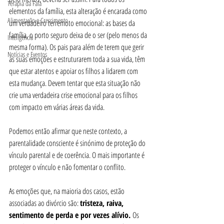
Terapia da Fala
elementos da família, esta alteração é encarada como 
Alimentação e Crescimento
um verdadeiro terremoto emocional: as bases da 
família, o porto seguro deixa de o ser (pelo menos da 
Inteligência
mesma forma). Os pais para além de terem que gerir 
Notícias e Eventos
as suas emoções e estruturarem toda a sua vida, têm 
que estar atentos e apoiar os filhos a lidarem com 
esta mudança. Devem tentar que esta situação não 
crie uma verdadeira crise emocional para os filhos 
com impacto em várias áreas da vida.
Podemos então afirmar que neste contexto, a 
parentalidade consciente é sinónimo de proteção do 
vínculo parental e de coerência. O mais importante é 
proteger o vínculo e não fomentar o conflito.
As emoções que, na maioria dos casos, estão 
associadas ao divórcio são: 
tristeza, raiva, 
sentimento de perda e por vezes alívio. 
Os 