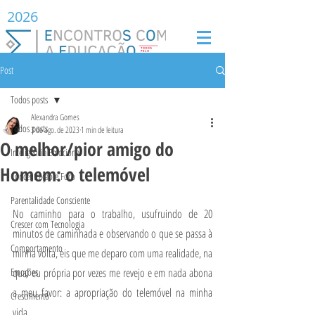
2026
Post
Todos posts
Alexandra Gomes
Todos posts
3 de ago. de 2023
1 min de leitura
O melhor/pior amigo do
Inteligência Emocional
Homem: o telemóvel
Concentração e Foco
Parentalidade Consciente
No caminho para o trabalho, usufruindo de 20 
Crescer com Tecnologia
minutos de caminhada e observando o que se passa à 
Comportamento
minha volta, eis que me deparo com uma realidade, na 
Emoções
qual eu própria por vezes me revejo e em nada abona 
a meu favor: a apropriação do telemóvel na minha 
Crescimento
vida.