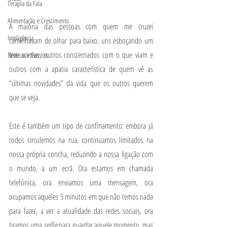
Terapia da Fala
Alimentação e Crescimento
A maioria das pessoas com quem me cruzei 
Inteligência
caminhavam de olhar para baixo, uns esboçando um 
leve sorriso, outros consternados com o que viam e 
Notícias e Eventos
outros com a apatia característica de quem vê as 
“últimas novidades” da vida que os outros querem 
que se veja.
Este é também um tipo de confinamento: embora já 
todos circulemos na rua, continuamos limitados na 
nossa própria concha, reduzindo a nossa ligação com 
o mundo, a um ecrã. Ora estamos em chamada 
telefónica, ora enviamos uma mensagem, ora 
ocupamos aqueles 5 minutos em que não temos nada 
para fazer, a ver a atualidade das redes sociais, ora 
tiramos uma 
selfie 
para guardar aquele momento, mas 