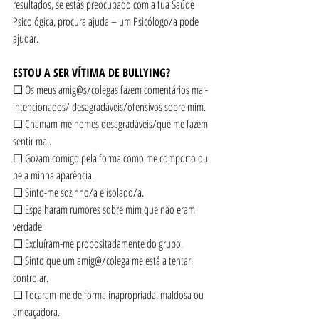
resultados, se estás preocupado com a tua Saúde 
Psicológica, procura ajuda – um Psicólogo/a pode 
ajudar.
ESTOU A SER VÍTIMA DE BULLYING?
☐ Os meus amig@s/colegas fazem comentários mal-
intencionados/ desagradáveis/ofensivos sobre mim.
☐ Chamam-me nomes desagradáveis/que me fazem 
sentir mal.
☐ Gozam comigo pela forma como me comporto ou 
pela minha aparência.
☐ Sinto-me sozinho/a e isolado/a.
☐ Espalharam rumores sobre mim que não eram 
verdade
☐ Excluíram-me propositadamente do grupo.
☐ Sinto que um amig@/colega me está a tentar 
controlar.
☐ Tocaram-me de forma inapropriada, maldosa ou 
ameaçadora.