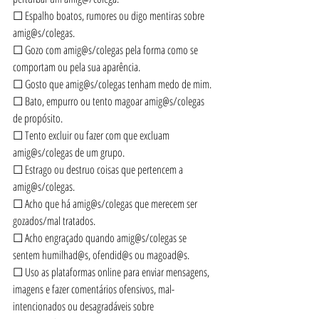
☐ Espalho boatos, rumores ou digo mentiras sobre 
amig@s/colegas.
☐ Gozo com amig@s/colegas pela forma como se 
comportam ou pela sua aparência.
☐ Gosto que amig@s/colegas tenham medo de mim.
☐ Bato, empurro ou tento magoar amig@s/colegas 
de propósito.
☐ Tento excluir ou fazer com que excluam 
amig@s/colegas de um grupo.
☐ Estrago ou destruo coisas que pertencem a 
amig@s/colegas.
☐ Acho que há amig@s/colegas que merecem ser 
gozados/mal tratados.
☐ Acho engraçado quando amig@s/colegas se 
sentem humilhad@s, ofendid@s ou magoad@s.
☐ Uso as plataformas online para enviar mensagens, 
imagens e fazer comentários ofensivos, mal-
intencionados ou desagradáveis sobre 