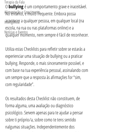
Terapia da Fala
O 
bullying 
é um comportamento grave e inaceitável. 
Alimentação e Crescimento
No entanto, é muito frequente. Embora possa 
acontecer a qualquer pessoa, em qualquer local (na 
Inteligência
escola, na rua ou nas plataformas online) e a 
Notícias e Eventos
qualquer momento, nem sempre é fácil de reconhecer.
Utiliza estas Checklists para refletir sobre se estarás a 
experienciar uma situação de bullying ou a praticar 
bullying. Responde, o mais sinceramente possível, e 
com base na tua experiência pessoal, assinalando com 
um sempre que a resposta às afirmações for “sim, 
com regularidade”.
Os resultados desta Checklist não constituem, de 
forma alguma, uma avaliação ou diagnóstico 
psicológico. Servem apenas para te ajudar a pensar 
sobre ti próprio/a, sobre como te tens sentido 
nalgumas situações. Independentemente dos 