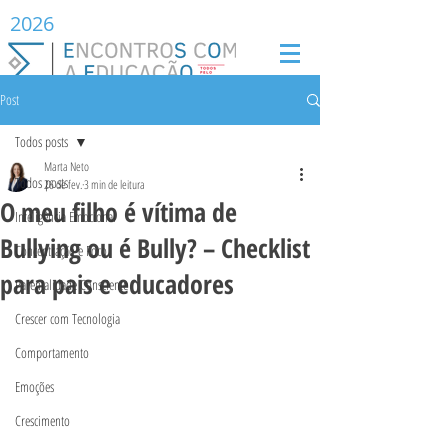
2026
Post
Todos posts
Marta Neto
Todos posts
26 de fev.
3 min de leitura
O meu filho é vítima de
Inteligência Emocional
Bullying ou é Bully? – Checklist
Concentração e Foco
para pais e educadores
Parentalidade Consciente
Crescer com Tecnologia
Comportamento
Emoções
Crescimento