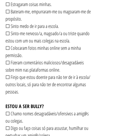
☐ Estragaram coisas minhas.
☐ Bateram-me, empurraram-me ou magoaram-me de 
propósito.
☐ Sinto medo de ir para a escola.
☐ Sinto-me nervoso/a, magoado/a ou triste quando 
estou com um ou mais colegas na escola.
☐ Colocaram fotos minhas online sem a minha 
permissão.
☐ Fizeram comentários maliciosos/desagradáveis 
sobre mim nas plataformas online.
☐ Finjo que estou doente para não ter de ir à escola/ 
outros locais, só para não ter de encontrar algumas 
pessoas.
ESTOU A SER BULLY?
☐ Chamo nomes desagradáveis/ofensivos a amig@s 
ou colegas.
☐ Digo ou faço coisas só para assustar, humilhar ou 
perturbar um amig@/colega.