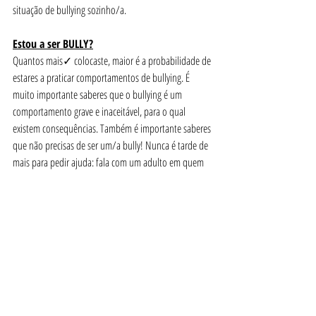
situação de bullying sozinho/a.
Estou a ser BULLY?
Quantos mais✓ colocaste, maior é a probabilidade de 
estares a praticar comportamentos de bullying. É 
muito importante saberes que o bullying é um 
comportamento grave e inaceitável, para o qual 
existem consequências. Também é importante saberes 
que não precisas de ser um/a bully! Nunca é tarde de 
mais para pedir ajuda: fala com um adulto em quem 
confies.
Marta Neto |Cédula Profissional OPP, Nº 29547|
Bibliografia: Ordem dos Psicólogos Portugueses: Checklist para crianças e 
jovens
Comportamento