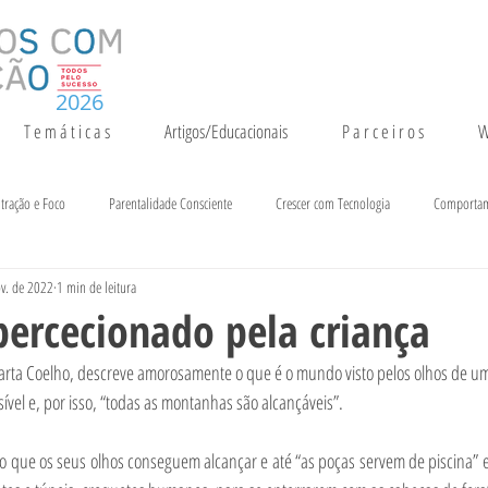
2026
T e m á t i c a s
Artigos/Educacionais
P a r c e i r o s
W
tração e Foco
Parentalidade Consciente
Crescer com Tecnologia
Comporta
v. de 2022
1 min de leitura
entação e Crescimento
Inteligência
Notícias e Eventos
ercecionado pela criança
 Marta Coelho, descreve amorosamente o que é o mundo visto pelos olhos de um
ível e, por isso, “todas as montanhas são alcançáveis”.
 que os seus olhos conseguem alcançar e até “as poças servem de piscina” e 