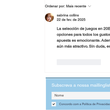
Brincar livremente é trabalho
Ordenar por:
Mais recente
sério!
sabrina collins
22 de fev. de 2025
La selección de juegos en 20B
opciones para todos los gusto
apuesta es emocionante. Adem
aún más atractivo. Sin duda, e
Curtir
Responder
Subscreva a nossa maillinglis
Concordo com a Política de Privacida