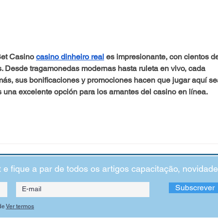
O poder do propósito na
O Gra
aprendizagem
Como 
coraç
et Casino 
casino dinheiro real
 es impresionante, con cientos de
s. Desde tragamonedas modernas hasta ruleta en vivo, cada 
ás, sus bonificaciones y promociones hacen que jugar aquí se
s una excelente opción para los amantes del casino en línea.
t e fique a par de todos os artigos capacitação, novida
Subscrever
de
Ver termos