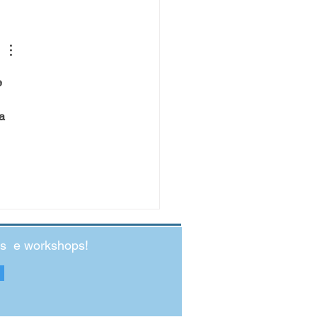
nde Salto para o 1.º Ciclo:
preparar o seu filho e o seu
ão?
 
a 
des e workshops!