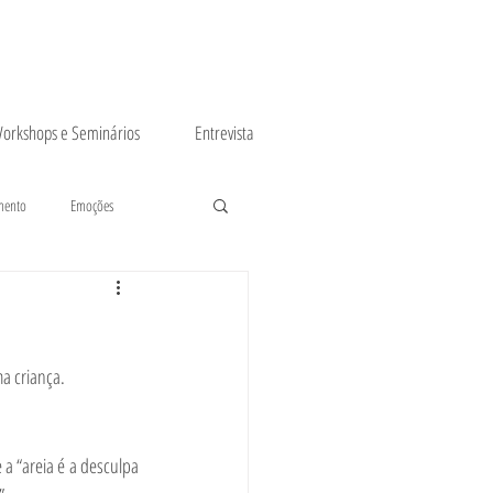
orkshops e Seminários
Entrevista
mento
Emoções
a criança.
a “areia é a desculpa 