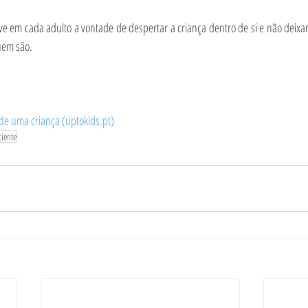
tive em cada adulto a vontade de despertar a criança dentro de si e não deixar
uem são.
de uma criança (uptokids.pt)
ciente