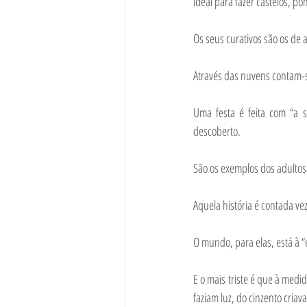
ideal para fazer castelos, p
Os seus curativos são os de 
Através das nuvens contam-se
Uma festa é feita com “a 
descoberto.
São os exemplos dos adultos
Aquela história é contada v
O mundo, para elas, está à “
E o mais triste é que à med
faziam luz, do cinzento criav