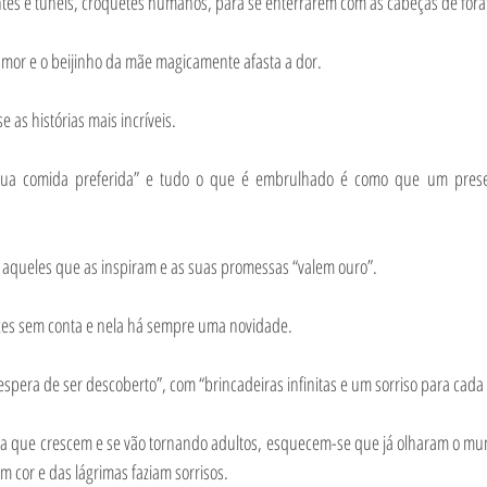
ontes e túneis, croquetes humanos, para se enterrarem com as cabeças de fora
amor e o beijinho da mãe magicamente afasta a dor.
 as histórias mais incríveis.
sua comida preferida” e tudo o que é embrulhado é como que um prese
 aqueles que as inspiram e as suas promessas “valem ouro”.
ezes sem conta e nela há sempre uma novidade.
espera de ser descoberto”, com “brincadeiras infinitas e um sorriso para cada 
ida que crescem e se vão tornando adultos, esquecem-se que já olharam o mu
am cor e das lágrimas faziam sorrisos.