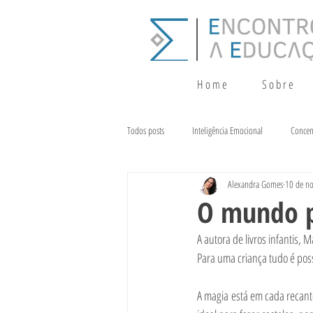
H o m e
S o b r e
Todos posts
Inteligência Emocional
Concen
Alexandra Gomes
10 de no
Crescimento
Terapia da Fala
Alim
O mundo p
A autora de livros infantis,
Para uma criança tudo é poss
A magia está em cada recanto