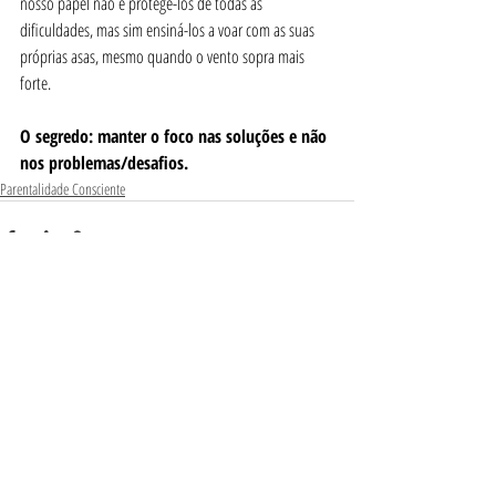
nosso papel não é protegê-los de todas as 
dificuldades, mas sim ensiná-los a voar com as suas 
próprias asas, mesmo quando o vento sopra mais 
forte.
O segredo: manter o foco nas soluções e não 
nos problemas/desafios.
Parentalidade Consciente
Posts Relacionados
Ver tudo