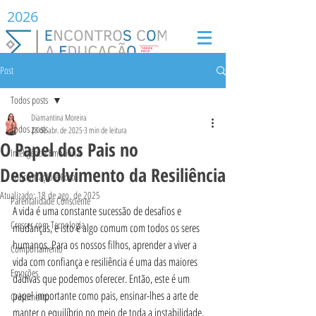
2026
Post
Todos posts
Diamantina Moreira
Todos posts
23 de abr. de 2025
3 min de leitura
O Papel dos Pais no
Inteligência Emocional
Desenvolvimento da Resiliência
Concentração e Foco
Atualizado:
18 de ago. de 2025
Parentalidade Consciente
A vida é uma constante sucessão de desafios e 
Crescer com Tecnologia
mudanças, e isto é algo comum com todos os seres 
humanos. Para os nossos filhos, aprender a viver a 
Comportamento
vida com confiança e resiliência é uma das maiores 
Emoções
dádivas que podemos oferecer. Então, este é um 
papel importante como pais, ensinar-lhes a arte de 
Crescimento
manter o equilíbrio no meio de toda a instabilidade. 