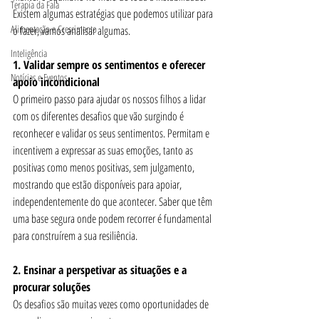
Terapia da Fala
Existem algumas estratégias que podemos utilizar para 
Alimentação e Crescimento
o fazer, vamos analisar algumas.
Inteligência
1. Validar sempre os sentimentos e oferecer 
Notícias e Eventos
apoio incondicional
O primeiro passo para ajudar os nossos filhos a lidar 
com os diferentes desafios que vão surgindo é 
reconhecer e validar os seus sentimentos. Permitam e 
incentivem a expressar as suas emoções, tanto as 
positivas como menos positivas, sem julgamento, 
mostrando que estão disponíveis para apoiar, 
independentemente do que acontecer. Saber que têm 
uma base segura onde podem recorrer é fundamental 
para construírem a sua resiliência.
2. Ensinar a perspetivar as situações e a 
procurar soluções
Os desafios são muitas vezes como oportunidades de 