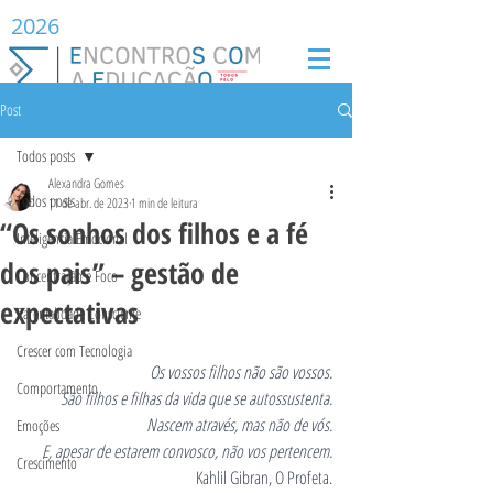
2026
Post
Todos posts
Alexandra Gomes
Todos posts
11 de abr. de 2023
1 min de leitura
“Os sonhos dos filhos e a fé
Inteligência Emocional
dos pais” – gestão de
Concentração e Foco
expectativas
Parentalidade Consciente
Crescer com Tecnologia
Os vossos filhos não são vossos.
Comportamento
São filhos e filhas da vida que se autossustenta.
Nascem através, mas não de vós.
Emoções
E, apesar de estarem convosco, não vos pertencem.
Crescimento
Kahlil Gibran, O Profeta.