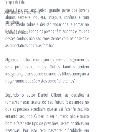
Terapia da Fala
Nesta fase do ano letivo, grande parte dos jovens 
Alimentação e Crescimento
alunos sente-te inquieta, insegura, confusa e com 
Inteligência
muito medo sobre a decisão vocacional a tomar no 
final do ano.  Todos os jovens têm sonhos e muitos 
Notícias e Eventos
desses sonhos não são consistentes com os desejos e 
as expectativas das suas famílias.
Algumas famílias encorajam os jovens a seguirem os 
seus próprios caminhos. Outras famílias sentem 
insegurança e ansiedade quando os filhos começam a 
traçar rumos que são vistos como “diferentes”.
Segundo o autor Daniel Gilbert, as decisões a 
tomar/tomadas acerca do seu futuro baseiam-se no 
que as pessoas acreditam que as vai fazer felizes. No 
entanto, segundo Gilbert, o ser humano não é muito 
bom a fazer este tipo de previsões, sejam positivas ou 
negativas. Por isso tem bastante dificuldade em 