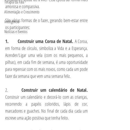
Terapia da Fala
amorosa e compassiva.
Alimentação e Crescimento
São várias formas de o fazer, gerando bem-estar entre 
Inteligência
os participantes:
Notícias e Eventos
1.      Construir uma Coroa de Natal. 
A Coroa, 
em forma de círculo, simboliza a Vida e a Esperança. 
Acender/Ligar uma vela (com os mais pequenos, a 
pilhas), em cada fim de semana, é uma oportunidade 
para repensar com os mais novos, como cada um pode 
fazer da semana que vem uma semana feliz.
2.      
Construir um calendário de Natal. 
Construir um calendário e decorá-lo com as crianças, 
recorrendo a papéis coloridos, lápis de cor, 
marcadores e guaches. No final de cada dia cada um 
escreve uma ação positiva que tenha feito.