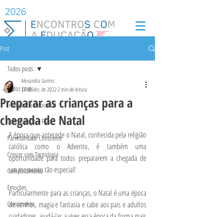
2026
Post
Todos posts
Alexandra Gomes
Todos posts
17 de dez. de 2022
2 min de leitura
Preparar as crianças para a
Inteligência Emocional
chegada de Natal
Concentração e Foco
A época que antecede o Natal, conhecida pela religião 
Parentalidade Consciente
católica como o Advento, é também uma 
Crescer com Tecnologia
oportunidade para todos prepararem a chegada de 
um momento tão especial!
Comportamento
Emoções
Particularmente para as crianças, o Natal é uma época 
Crescimento
de sonhos, magia e fantasia e cabe aos pais e adultos 
cuidadores, ajudá-las a viver essa época da forma mais 