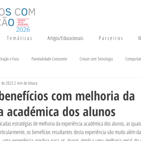
2026
T e m á t i c a s
Artigos/Educacionais
P a r c e i r o s
W
tração e Foco
Parentalidade Consciente
Crescer com Tecnologia
Comporta
. de 2023
2 min de leitura
entação e Crescimento
Inteligência
Notícias e Eventos
 benefícios com melhoria da
ia académica dos alunos
ificadas estratégias de melhoria da experiência académica dos alunos, as quai
rticularmente, os benefícios resultantes desta experiência vão muito além d
 uma experiência positiva para os alunos implica uma melhoria geral do s