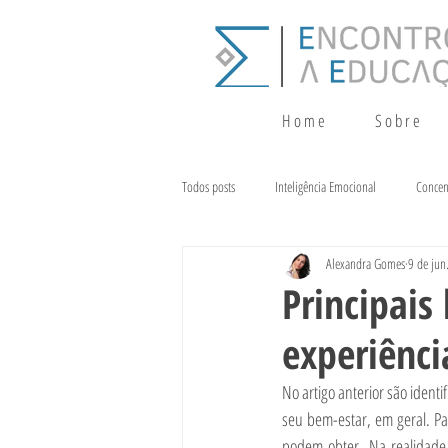
H o m e
S o b r e
Todos posts
Inteligência Emocional
Concen
Alexandra Gomes
9 de jun
Crescimento
Terapia da Fala
Alim
Principais
experiênc
No artigo anterior são ident
seu bem-estar, em geral. Pa
podem obter. Na realidade,