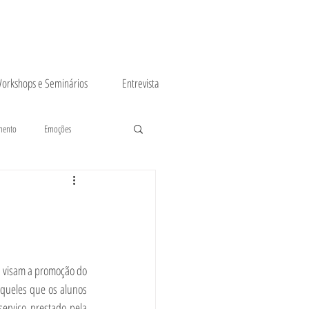
orkshops e Seminários
Entrevista
mento
Emoções
s visam a promoção do 
aqueles que os alunos 
erviço prestado pela 