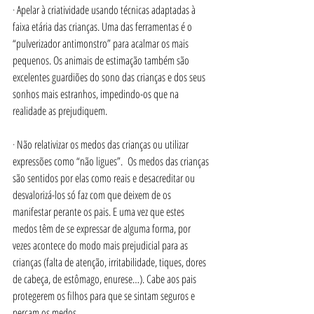
· 
Apelar à criatividade usando técnicas adaptadas à 
faixa etária das crianças. Uma das ferramentas é o 
“pulverizador antimonstro” para acalmar os mais 
pequenos. Os animais de estimação também são 
excelentes guardiões do sono das crianças e dos seus 
sonhos mais estranhos, impedindo-os que na 
realidade as prejudiquem.
· 
Não relativizar os medos das crianças ou utilizar 
expressões como “não ligues”.  Os medos das crianças 
são sentidos por elas como reais e desacreditar ou 
desvalorizá-los só faz com que deixem de os 
manifestar perante os pais. E uma vez que estes 
medos têm de se expressar de alguma forma, por 
vezes acontece do modo mais prejudicial para as 
crianças (falta de atenção, irritabilidade, tiques, dores 
de cabeça, de estômago, enurese…). Cabe aos pais 
protegerem os filhos para que se sintam seguros e 
percam os medos.