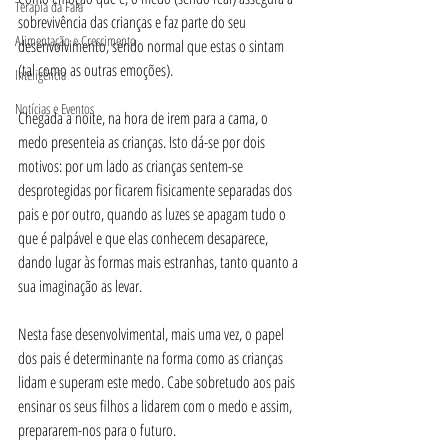
Terapia da Fala
sobrevivência das crianças e faz parte do seu 
Alimentação e Crescimento
desenvolvimento, sendo normal que estas o sintam 
(tal como as outras emoções).
Inteligência
Notícias e Eventos
Chegada a noite, na hora de irem para a cama, o 
medo presenteia as crianças. Isto dá-se por dois 
motivos: por um lado as crianças sentem-se 
desprotegidas por ficarem fisicamente separadas dos 
pais e por outro, quando as luzes se apagam tudo o 
que é palpável e que elas conhecem desaparece, 
dando lugar às formas mais estranhas, tanto quanto a 
sua imaginação as levar.
Nesta fase desenvolvimental, mais uma vez, o papel 
dos pais é determinante na forma como as crianças 
lidam e superam este medo. Cabe sobretudo aos pais 
ensinar os seus filhos a lidarem com o medo e assim, 
prepararem-nos para o futuro.