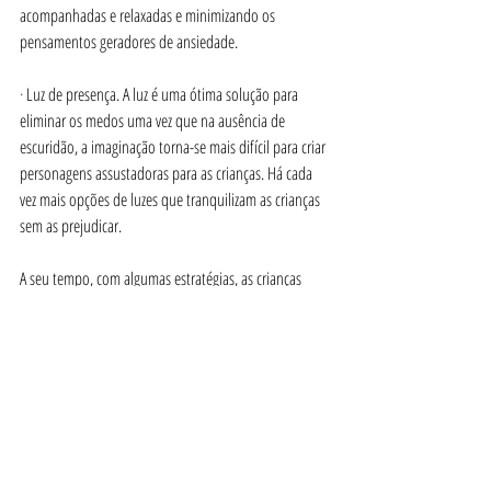
acompanhadas e relaxadas e minimizando os 
pensamentos geradores de ansiedade.
· 
Luz de presença. A luz é uma ótima solução para 
eliminar os medos uma vez que na ausência de 
escuridão, a imaginação torna-se mais difícil para criar 
personagens assustadoras para as crianças. Há cada 
vez mais opções de luzes que tranquilizam as crianças 
sem as prejudicar.
A seu tempo, com algumas estratégias, as crianças 
acabam por superar este medo e associar às noites de 
sono, um momento tranquilizador e retemperador 
para um novo dia.
alexandra gomes
parentalidade consciente
Parentalidade Consciente