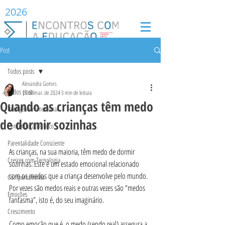
2026
Post
Todos posts
Alexandra Gomes
Todos posts
15 de mar. de 2024
3 min de leitura
Quando as crianças têm medo
Inteligência Emocional
de dormir sozinhas
Concentração e Foco
Parentalidade Consciente
As crianças, na sua maioria, têm medo de dormir 
Crescer com Tecnologia
sozinhas. Este é um estado emocional relacionado 
com os medos que a criança desenvolve pelo mundo. 
Comportamento
Por vezes são medos reais e outras vezes são “medos 
Emoções
fantasma”, isto é, do seu imaginário.
Crescimento
Como emoção que é, o medo (sendo real) assegura a 