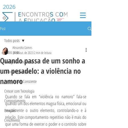
2026
Post
Todos posts
Alexandra Gomes
Todos posts
10 de out. de 2023
2 min de leitura
Quando passa de um sonho a
Inteligência Emocional
um pesadelo: a violência no
Concentração e Foco
namoro
Parentalidade Consciente
Crescer com Tecnologia
Quando se fala em “violência no namoro” fala-se 
Comportamento
quando um dos elementos magoa física, emocional ou 
sexualmente o outro elemento, controlando-o e à 
Emoções
relação. Este comportamento repetitivo não é mais do 
Crescimento
que uma forma de exercer o poder e o controlo sobre 