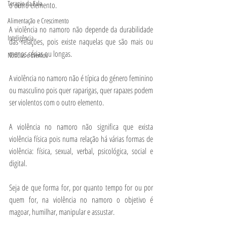
Terapia da Fala
o outro elemento.
Alimentação e Crescimento
A violência no namoro não depende da durabilidade 
Inteligência
das relações, pois existe naquelas que são mais ou 
menos sérias ou longas.
Notícias e Eventos
A violência no namoro não é típica do género feminino 
ou masculino pois quer raparigas, quer rapazes podem 
ser violentos com o outro elemento.
A violência no namoro não significa que exista 
violência física pois numa relação há várias formas de 
violência: física, sexual, verbal, psicológica, social e 
digital.
Seja de que forma for, por quanto tempo for ou por 
quem for, na violência no namoro o objetivo é 
magoar, humilhar, manipular e assustar.