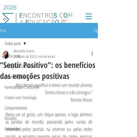
2026
Post
Todos posts
Alexandra Gomes
Todos posts
13 de abr. de 2023
2 min de leitura
“Sentir Positivo”: os benefícios
Inteligência Emocional
das emoções positivas
Concentração e Foco
Nos deram espelhos e vimos um mundo doente,
Parentalidade Consciente
Tentei chorar e não consegui.”
Crescer com Tecnologia
Renato Russo
Comportamento
Basta um só gesto, um clique apenas, e logo abrimos 
Emoções
as janelas do mundo, passando pelos canais de 
Crescimento
televisão, pelos portais na internet ou pelas redes 
sociais, e estamos perante cenas de crime, pessoas 