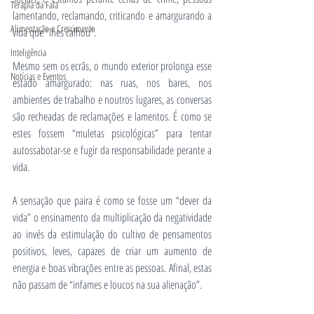
Terapia da Fala
lamentando, reclamando, criticando e amargurando a 
Alimentação e Crescimento
vida que “lhes calhou”.
Inteligência
Mesmo sem os ecrãs, o mundo exterior prolonga esse 
Notícias e Eventos
estado amargurado: nas ruas, nos bares, nos 
ambientes de trabalho e noutros lugares, as conversas 
são recheadas de reclamações e lamentos. É como se 
estes fossem “muletas psicológicas” para tentar 
autossabotar-se e fugir da responsabilidade perante a 
vida.
A sensação que paira é como se fosse um “dever da 
vida” o ensinamento da multiplicação da negatividade 
ao invés da estimulação do cultivo de pensamentos 
positivos, leves, capazes de criar um aumento de 
energia e boas vibrações entre as pessoas. Afinal, estas 
não passam de “infames e loucos na sua alienação”.