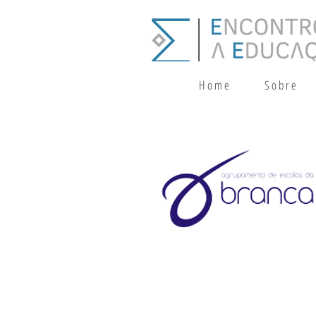
H o m e
S o b r e