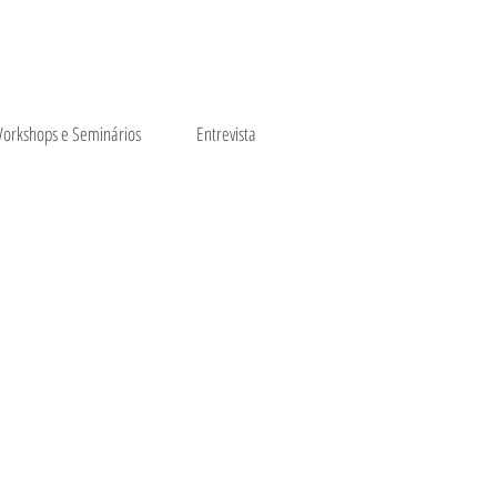
orkshops e Seminários
Entrevista
e Escolas