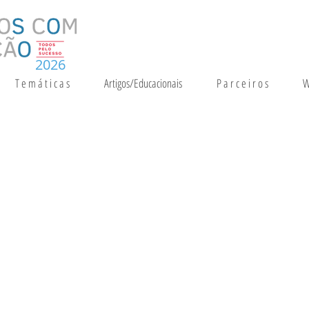
2026
T e m á t i c a s
Artigos/Educacionais
P a r c e i r o s
W
Agrupamento d
da Branca
Subdiretor
Professor Victor Peixe