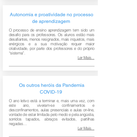
Autonomia e proatividade no processo
de aprendizagem
O processo de ensino aprendizagem tem sido um
desafio para os professores. Os alunos estão mais
desafiantes, menos resignados, mais inquietos, mais
enérgicos e a sua motivação requer maior
criatividade, por parte dos professores e do próprio
“sistema”.
Ler Mais...
Os outros heróis da Pandemia
COVID-19
O ano letivo está a terminar e, mais uma vez, com
este ano, viveram-se confinamentos e
desconfinamentos, aulas presenciais e aulas on-line,
vontade de estar limitada pelo medo e pela angústia,
sorridos tapados, abraços evitados, partilhas
negadas…
Ler Mais...