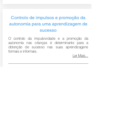
Controlo de impulsos e promoção da
autonomia para uma aprendizagem de
sucesso
O controlo da impulsividade e a promoção da
autonomia nas crianças é determinante para a
obtenção de sucesso nas suas aprendizagens
formais e informais.
Ler Mais...
Sinais de dependência dos ecrãs na
infância e na adolescência
Com a Pandemia do COVID-19, o que chegou como
uma solução para uma nova aprendizagem trouxe,
também, um amargo para as famílias e uma
armadilha para uma aprendizagem de sucesso.
Ler Mais...