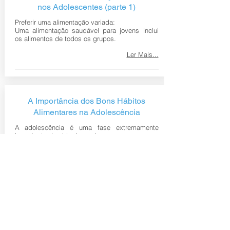
nos Adolescentes (parte 1)
Preferir uma alimentação variada:
Uma alimentação saudável para jovens inclui
os alimentos de todos os grupos.
Ler Mais...
A Importância dos Bons Hábitos
Alimentares na Adolescência
A adolescência é uma fase extremamente
importante da vida de qualquer pessoa.
Caracteriza-se pelas intensas transformações
físicas, comportamentais e psicológicas do
indivíduo.
Ler Mais...
A educação alimentar começa em casa