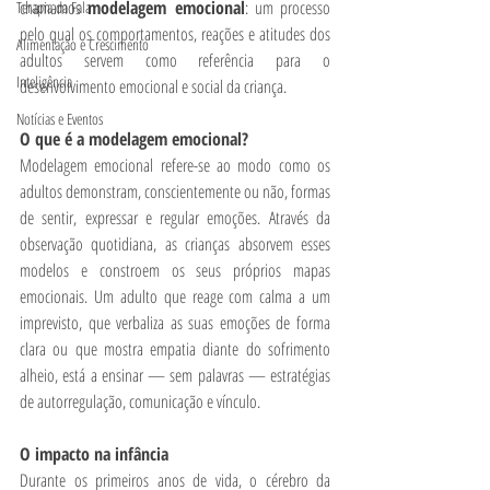
chamamos 
modelagem emocional
: um processo 
Terapia da Fala
pelo qual os comportamentos, reações e atitudes dos 
Alimentação e Crescimento
adultos servem como referência para o 
Inteligência
desenvolvimento emocional e social da criança.
Notícias e Eventos
O que é a modelagem emocional?
Modelagem emocional refere-se ao modo como os 
adultos demonstram, conscientemente ou não, formas 
de sentir, expressar e regular emoções. Através da 
observação quotidiana, as crianças absorvem esses 
modelos e constroem os seus próprios mapas 
emocionais. Um adulto que reage com calma a um 
imprevisto, que verbaliza as suas emoções de forma 
clara ou que mostra empatia diante do sofrimento 
alheio, está a ensinar — sem palavras — estratégias 
de autorregulação, comunicação e vínculo.
O impacto na infância
Durante os primeiros anos de vida, o cérebro da 