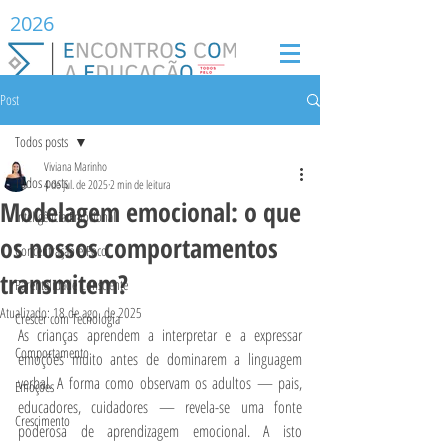
2026
Post
Todos posts
Viviana Marinho
Todos posts
4 de jul. de 2025
2 min de leitura
Modelagem emocional: o que
Inteligência Emocional
os nossos comportamentos
Concentração e Foco
transmitem?
Parentalidade Consciente
Atualizado:
18 de ago. de 2025
Crescer com Tecnologia
As crianças aprendem a interpretar e a expressar 
Comportamento
emoções muito antes de dominarem a linguagem 
verbal. A forma como observam os adultos — pais, 
Emoções
educadores, cuidadores — revela-se uma fonte 
Crescimento
poderosa de aprendizagem emocional. A isto 