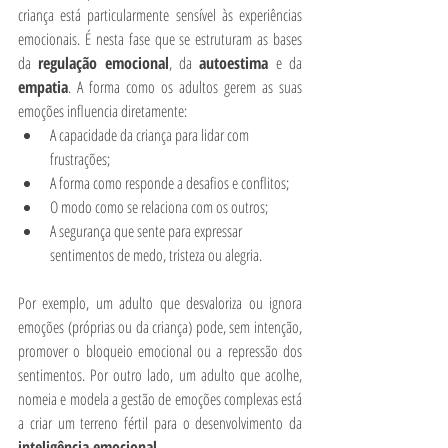
criança está particularmente sensível às experiências 
emocionais. É nesta fase que se estruturam as bases 
da 
regulação emocional
, da 
autoestima
 e da 
empatia
. A forma como os adultos gerem as suas 
emoções influencia diretamente:
A capacidade da criança para lidar com 
frustrações;
A forma como responde a desafios e conflitos;
O modo como se relaciona com os outros;
A segurança que sente para expressar 
sentimentos de medo, tristeza ou alegria.
Por exemplo, um adulto que desvaloriza ou ignora 
emoções (próprias ou da criança) pode, sem intenção, 
promover o bloqueio emocional ou a repressão dos 
sentimentos. Por outro lado, um adulto que acolhe, 
nomeia e modela a gestão de emoções complexas está 
a criar um terreno fértil para o desenvolvimento da 
inteligência emocional
.