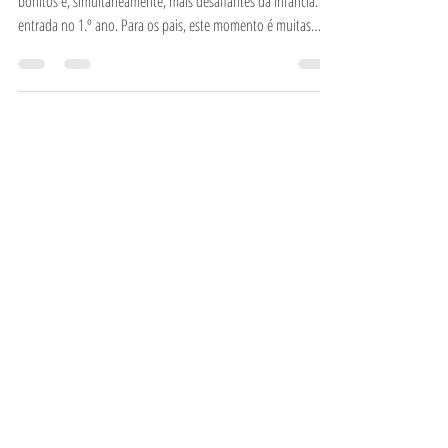
seu coração?
Setembro aproxima-se e, com ele, chega um dos marcos mais
bonitos e, simultaneamente, mais desafiantes da infância: a
entrada no 1.º ano. Para os pais, este momento é muitas
vezes vivido com um misto de orgulho e um inevitável aperto
no peito. É o fim de uma etapa marcada pela proximidade do
jardim de infância e o início da escola "a sério". É natural que
surjam dúvidas: Será que ele se vai adaptar? Vai conseguir
ficar sentado? Vai conseguir acompanhar os outros? Se sente
est