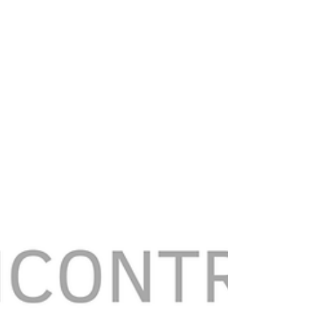
"Boa!", "Incrível!", "És o maior!", "Que desenho tão lindo!".
Quem é que não gosta de ouvir um elogio? No universo da
educação e da parentalidade, o elogio é frequentemente visto
como a ferramenta dourada para motivar as crianças e elevar
a sua autoestima. No entanto, quando olhamos de perto
para a psicologia do desenvolvimento infantil, descobrimos
que nem todos os elogios são criados da mesma forma. Na
verdade, a maneira como elogiamos pode ser a linha que
separa uma crianç