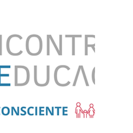
esquivamo-nos das perguntas difíceis. No entanto, a ciência
demonstra que e