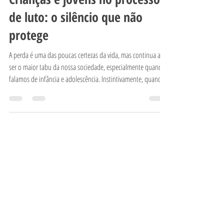
Marta Neto
11 de jun.
5 min de leitura
Crianças e jovens no processo
de luto: o silêncio que não
protege
A perda é uma das poucas certezas da vida, mas continua a
ser o maior tabu da nossa sociedade, especialmente quando
falamos de infância e adolescência. Instintivamente, quando
uma família ou uma comunidade escolar enfrenta uma
morte, o primeiro impulso dos adultos é proteger os mais
novos. Cria-se, muitas vezes sem intenção, uma "conspiração
do silêncio": evitam-se conversas, escondem-se as lágrimas e