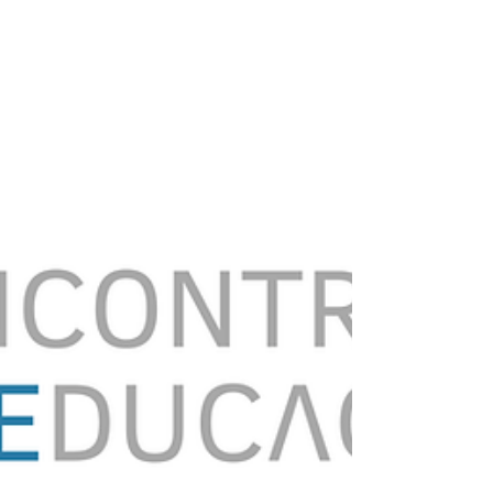
assunção de riscos. Contudo, quando esses comportamentos
ultrapassam os limites das normas sociais e legais e entram
no domínio da delinquência juvenil, a comunidade educativa
e a família tendem a reagir com alarme e isolamento. A
delinquência juvenil raramente resulta de uma causa única. A
investigação conte