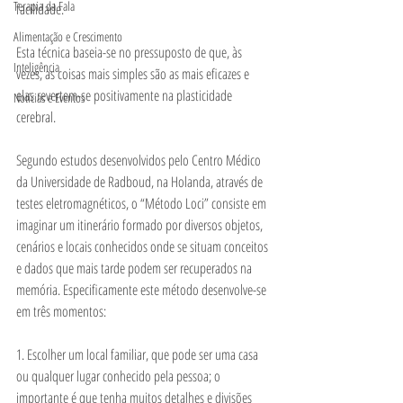
Terapia da Fala
facilidade.
Alimentação e Crescimento
Esta técnica baseia-se no pressuposto de que, às 
Inteligência
vezes, as coisas mais simples são as mais eficazes e 
elas revertem-se positivamente na plasticidade 
Notícias e Eventos
cerebral.
Segundo estudos desenvolvidos pelo Centro Médico 
da Universidade de Radboud, na Holanda, através de 
testes eletromagnéticos, o “Método Loci” consiste em 
imaginar um itinerário formado por diversos objetos, 
cenários e locais conhecidos onde se situam conceitos 
e dados que mais tarde podem ser recuperados na 
memória. Especificamente este método desenvolve-se 
em três momentos:
1. Escolher um local familiar, que pode ser uma casa 
ou qualquer lugar conhecido pela pessoa; o 
importante é que tenha muitos detalhes e divisões 