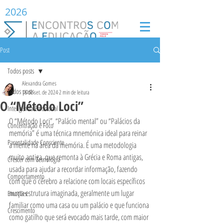
2026
Post
Todos posts
Alexandra Gomes
Todos posts
16 de set. de 2024
2 min de leitura
O “Método Loci”
Inteligência Emocional
O “Método Loci”, “Palácio mental” ou “Palácios da 
Concentração e Foco
memória” é uma técnica mnemónica ideal para reinar 
Parentalidade Consciente
a mente na área da memória. É uma metodologia 
muito antiga, que remonta à Grécia e Roma antigas, 
Crescer com Tecnologia
usada para ajudar a recordar informação, fazendo 
Comportamento
com que o cérebro a relacione com locais específicos 
numa estrutura imaginada, geralmente um lugar 
Emoções
familiar como uma casa ou um palácio e que funciona 
Crescimento
como gatilho que será evocado mais tarde, com maior 