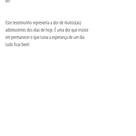
MT
Este testemunho representa a dor de muitos(as) 
adolescentes dos dias de hoje. É uma dor que insiste 
em permanecer e que turva a esperança de um dia 
tudo ficar bem!
A nós, adultos, compete-nos estar atentos a cada 
sorriso escondido e a cada silêncio insistido. Temos o 
dever de cuidar e não relativizar, temos o dever de 
acreditar no melhor de cada adolescente e no quanto 
nos podem inspirar a fazer melhor uns pelos outros!
Inteligência