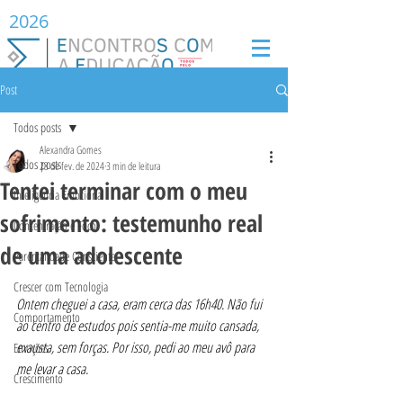
2026
Post
Todos posts
Alexandra Gomes
Todos posts
23 de fev. de 2024
3 min de leitura
Tentei terminar com o meu
Inteligência Emocional
sofrimento: testemunho real
Concentração e Foco
de uma adolescente
Parentalidade Consciente
Crescer com Tecnologia
Ontem cheguei a casa, eram cerca das 16h40. Não fui 
Comportamento
ao centro de estudos pois sentia-me muito cansada, 
exausta, sem forças. Por isso, pedi ao meu avô para 
Emoções
me levar a casa.
Crescimento