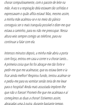
chorar compulsivamente, com o pacote de leite na 
mão. A voz e a respiração dela estavam tão sofridas e 
expressavam o quão aflita estava! Mas, mesmo assim, 
a minha mãe acalmou-se e no meio do pânico 
conseguiu ser o mais tranquila possível e dizer-me que 
estava a caminho, para eu não me preocupar. Nessa 
altura veio sempre comigo ao telefone, para eu 
continuar a falar com ela.
Intensos minutos depois, a minha mãe abriu a porta 
com força, entrou em casa a correr e a chorar tanto… 
A primeira coisa que fez foi abraçar-me tão forte e 
pedir-me que me acalmasse, que eu estava bem e ia 
ficar ainda melhor! Respirou fundo, tentou acalmar-se 
e pediu-me para eu vomitar senão teria de me levar 
para o hospital! Ainda mais assustada implorei-lhe 
que não o fizesse! Prometi-lhe que me acalmava e aí 
começámos as duas a chorar! Estivemos assim, 
abraçadas uma à outra, durante bastante tempo.