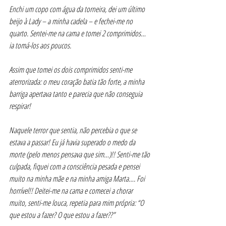
Enchi um copo com água da torneira, dei um último 
beijo à Lady – a minha cadela – e fechei-me no 
quarto. Sentei-me na cama e tomei 2 comprimidos… 
ia tomá-los aos poucos.
Assim que tomei os dois comprimidos senti-me 
aterrorizada: o meu coração batia tão forte, a minha 
barriga apertava tanto e parecia que não conseguia 
respirar!
Naquele terror que sentia, não percebia o que se 
estava a passar! Eu já havia superado o medo da 
morte (pelo menos pensava que sim…)!! Senti-me tão 
culpada, fiquei com a consciência pesada e pensei 
muito na minha mãe e na minha amiga Marta…. Foi 
horrível!! Deitei-me na cama e comecei a chorar 
muito, senti-me louca, repetia para mim própria: “O 
que estou a fazer? O que estou a fazer??”