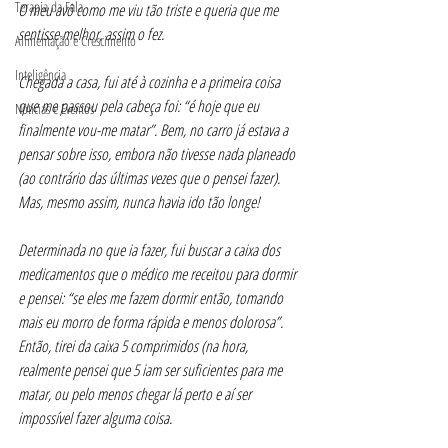
Terapia da Fala
O meu avô como me viu tão triste e queria que me 
sentisse melhor, assim o fez.
Alimentação e Crescimento
Inteligência
Chegada a casa, fui até à cozinha e a primeira coisa 
que me passou pela cabeça foi: “é hoje que eu 
Notícias e Eventos
finalmente vou-me matar”. Bem, no carro já estava a 
pensar sobre isso, embora não tivesse nada planeado 
(ao contrário das últimas vezes que o pensei fazer). 
Mas, mesmo assim, nunca havia ido tão longe!
Determinada no que ia fazer, fui buscar a caixa dos 
medicamentos que o médico me receitou para dormir 
e pensei: “se eles me fazem dormir então, tomando 
mais eu morro de forma rápida e menos dolorosa”. 
Então, tirei da caixa 5 comprimidos (na hora, 
realmente pensei que 5 iam ser suficientes para me 
matar, ou pelo menos chegar lá perto e aí ser 
impossível fazer alguma coisa.