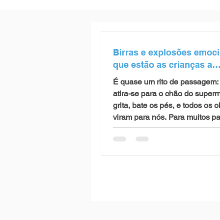
Birras e explosões emoci
que estão as crianças a
comunicar?
É quase um rito de passagem: 
atira-se para o chão do super
grita, bate os pés, e todos os 
viram para nós. Para muitos pa
educadores, a birra é interpre
um "teste de limites", uma ma
ou, na pior das hipóteses, um 
mau comportamento. Mas a
investigação em desenvolvime
infantil conta uma história dife
muito mais útil para quem lida
crianças no dia a dia. As birra