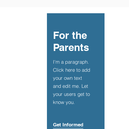
idadores ou vive num clima constante
 ameaça e insegura
For the
Parents
I'm a paragraph.
Click here to add
your own text
and edit me. Let
your users get to
know you.
Get Informed