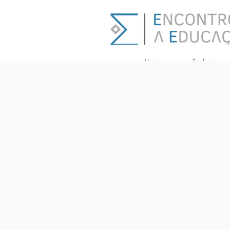
H o m e
S o b r e