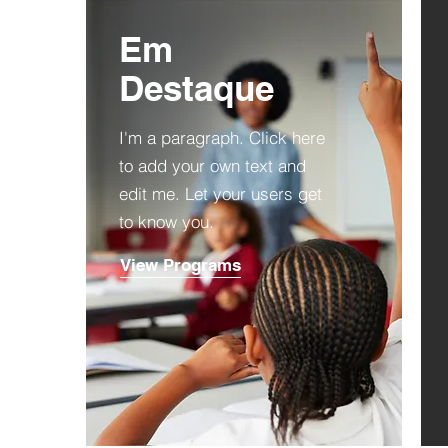
Em
Destaque
I'm a paragraph. Click here
to add your own text and
edit me. Let your users get
to know you.
View Programs