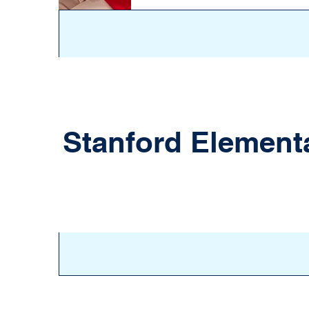
60
Stanford Element
Years of
Excellence