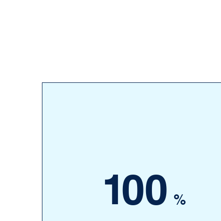
1
00
%