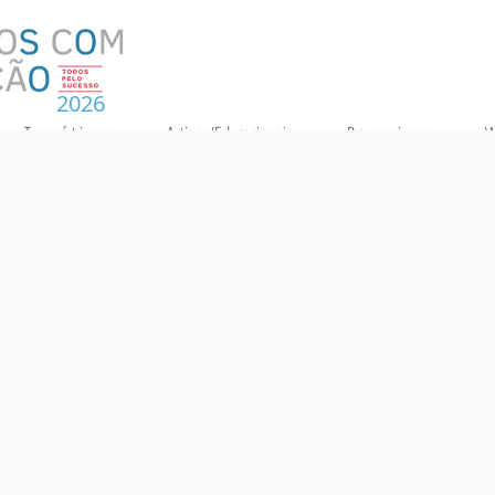
2026
T e m á t i c a s
Artigos/Educacionais
P a r c e i r o s
W