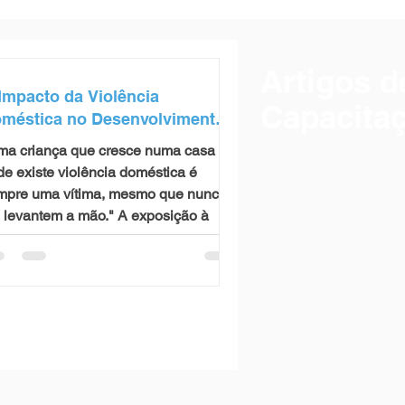
Artigos d
Impacto da Violência
Capacita
méstica no Desenvolvimento
fantil: quando as crianças
ma criança que cresce numa casa
em o que não deveriam ver
e existe violência doméstica é
mpre uma vítima, mesmo que nunca
levantem a mão." A exposição à
lência doméstica constitui uma
eriência potencialmente traumática,
paz de afetar o desenvolvimento
cional, cognitivo, social e até físico
s crianças. Quando uma criança
iste a discussões violentas, ouve
tos vindos do quarto ao lado,
esencia agressões entre os